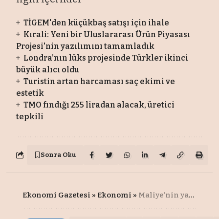
TİGEM'den küçükbaş satışı için ihale
Kırali: Yeni bir Uluslararası Ürün Piyasası
Projesi'nin yazılımını tamamladık
Londra’nın lüks projesinde Türkler ikinci
büyük alıcı oldu
Turistin artan harcaması saç ekimi ve
estetik
TMO fındığı 255 liradan alacak, üretici
tepkili
Sonra Oku
Ekonomi Gazetesi
»
Ekonomi
»
Maliye’nin yapay zekası piyasayı birbirine kattı