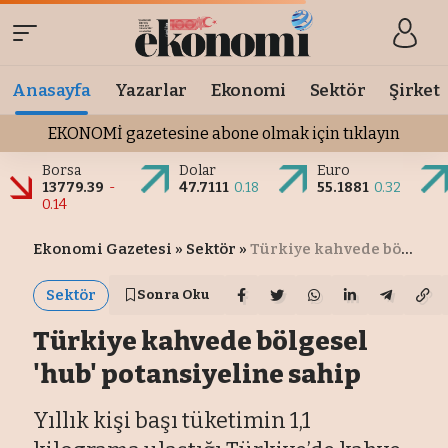
Anasayfa
Yazarlar
Ekonomi
Sektör
Şirket
EKONOMİ gazetesine abone olmak için tıklayın
Borsa
Dolar
Euro
13779.39
-
47.7111
0.18
55.1881
0.32
0.14
Ekonomi Gazetesi
»
Sektör
»
Türkiye kahvede bölgesel 'hub' potansiyeline sahip
Sektör
Sonra Oku
Türkiye kahvede bölgesel
'hub' potansiyeline sahip
Yıllık kişi başı tüketimin 1,1