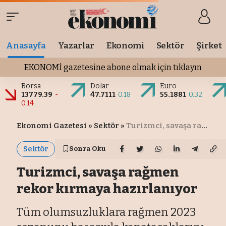
Anasayfa
Yazarlar
Ekonomi
Sektör
Şirket
EKONOMİ gazetesine abone olmak için tıklayın
Borsa
Dolar
Euro
13779.39
-
47.7111
0.18
55.1881
0.32
0.14
Ekonomi Gazetesi
»
Sektör
»
Turizmci, savaşa rağmen rekor kırmaya hazırlanıyor
Sektör
Sonra Oku
Turizmci, savaşa rağmen
rekor kırmaya hazırlanıyor
Tüm olumsuzluklara rağmen 2023