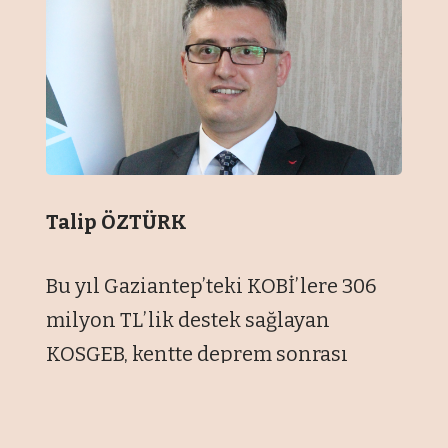
Talip ÖZTÜRK
Bu yıl Gaziantep’teki KOBİ’lere 306
milyon TL’lik destek sağlayan
KOSGEB, kentte deprem sonrası
ticareti yeniden canlandırmak adına
depremden zarar gören 20 bin