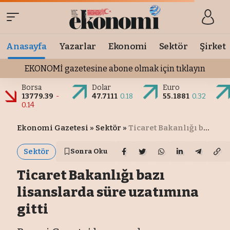
Anasayfa
Yazarlar
Ekonomi
Sektör
Şirket
EKONOMİ gazetesine abone olmak için tıklayın
Borsa
Dolar
Euro
13779.39
-
47.7111
0.18
55.1881
0.32
0.14
Ekonomi Gazetesi
»
Sektör
»
Ticaret Bakanlığı bazı lisanslarda süre uzatımına gitti
Sektör
Sonra Oku
Ticaret Bakanlığı bazı
lisanslarda süre uzatımına
gitti