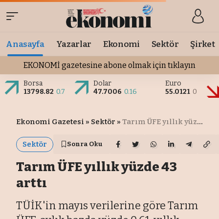
Anasayfa
Yazarlar
Ekonomi
Sektör
Şirket
EKONOMİ gazetesine abone olmak için tıklayın
Borsa
Dolar
Euro
13798.82
0.7
47.7006
0.16
55.0121
0
Ekonomi Gazetesi
»
Sektör
»
Tarım ÜFE yıllık yüzde 43 arttı
Sektör
Sonra Oku
Tarım ÜFE yıllık yüzde 43
arttı
TÜİK'in mayıs verilerine göre Tarım