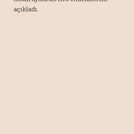
açıkladı.
Buna göre mevsim ve takvim
etkisinden arındırılmış toplam ciro
endeksi, nisan aylık bazda yüzde 1,6
arttı.
Takvim etkisinden arındırılmış
sanayi, inşaat, ticaret ve hizmet
sektörleri toplam ciro endeksi, aynı
ayda yıllık bazda yüzde 35,2 yükseliş
gösterdi.