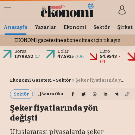
Anasayfa
Yazarlar
Ekonomi
Sektör
Şirket
EKONOMİ gazetesine abone olmak için tıklayın
Borsa
Dolar
Euro
13798.82
0.7
47.5935
0.06
54.9548
-
0.1
Ekonomi Gazetesi
»
Sektör
»
Şeker fiyatlarında yön değişti
Sektör
Sonra Oku
Şeker fiyatlarında yön
değişti
Uluslararası piyasalarda şeker