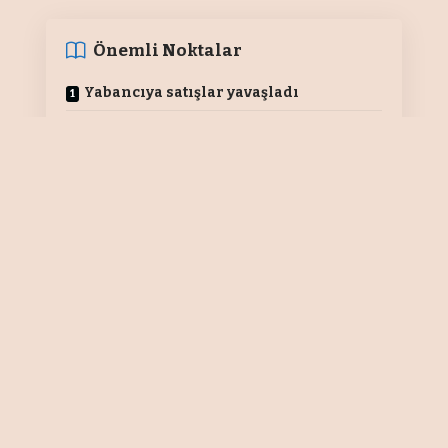
Önemli Noktalar
Yabancıya satışlar yavaşladı
Ruslar Ocak ve Şubat’ta tekrar gelecek
İkamet eden yabancı sayısı 42 bin
azaldı
Yabancıya konut satışı
Fikri CİNOKUR
Rusya-Ukrayna savaşı nedeniyle bu
iki ülkeden Türkiye’ye yönelen aşırı
göçü, hayat pahalılığı, yüksek