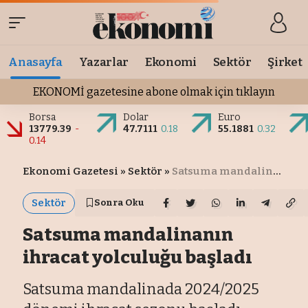
Anasayfa
Yazarlar
Ekonomi
Sektör
Şirket
EKONOMİ gazetesine abone olmak için tıklayın
Borsa
Dolar
Euro
13779.39
-
47.7111
0.18
55.1881
0.32
0.14
Ekonomi Gazetesi
»
Sektör
»
Satsuma mandalinanın ihracat yolculuğu başladı
Sektör
Sonra Oku
Satsuma mandalinanın
ihracat yolculuğu başladı
Satsuma mandalinada 2024/2025