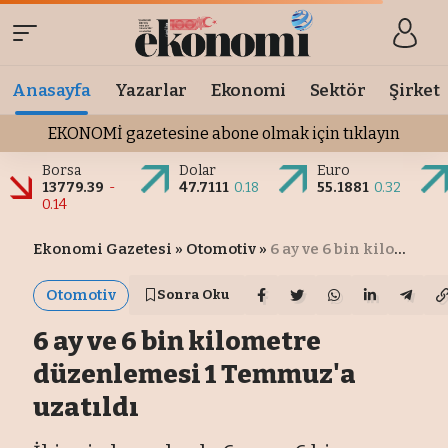
Anasayfa
Yazarlar
Ekonomi
Sektör
Şirket
EKONOMİ gazetesine abone olmak için tıklayın
Borsa
Dolar
Euro
13779.39
-
47.7111
0.18
55.1881
0.32
0.14
Ekonomi Gazetesi
»
Otomotiv
»
6 ay ve 6 bin kilometre düzenlemesi 1 Temmuz'a uzatıldı
Otomotiv
Sonra Oku
6 ay ve 6 bin kilometre
düzenlemesi 1 Temmuz'a
uzatıldı