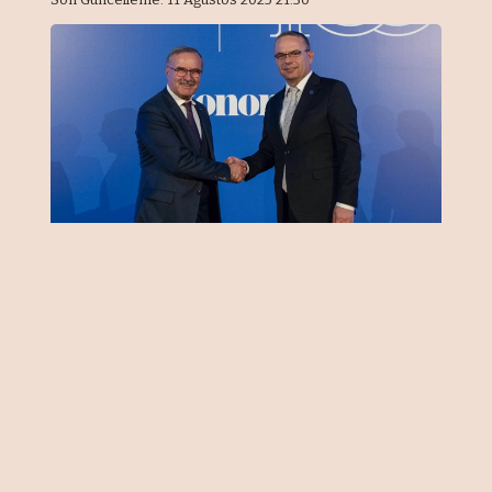
Önemli Noktalar
Türkiye İş Bankası, 2025 yılında
OSB’lere özel ihtisas şubeleri açacak
"Tedarikçiler de elini taşın altına
koymalı"
“Dijital dönüşüm bir zorunluluk”