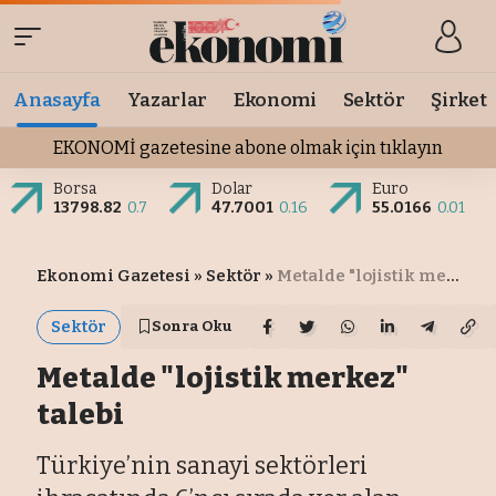
Anasayfa
Yazarlar
Ekonomi
Sektör
Şirket
EKONOMİ gazetesine abone olmak için tıklayın
Borsa
Dolar
Euro
13798.82
0.7
47.7001
0.16
55.0166
0.01
Ekonomi Gazetesi
»
Sektör
»
Metalde "lojistik merkez" talebi
Sektör
Sonra Oku
Metalde "lojistik merkez"
talebi
Türkiye’nin sanayi sektörleri