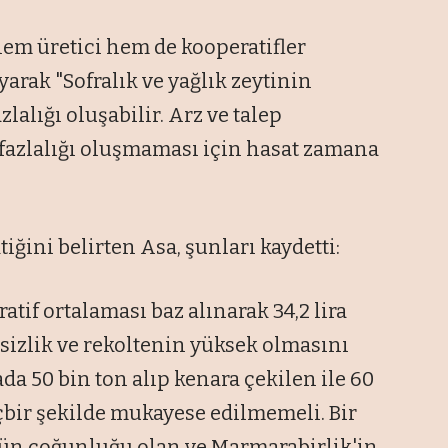
em üretici hem de kooperatifler
rak "Sofralık ve yağlık zeytinin
lalığı oluşabilir. Arz ve talep
 fazlalığı oluşmaması için hasat zamana
ğini belirten Asa, şunları kaydetti:
atif ortalaması baz alınarak 34,2 lira
rsizlik ve rekoltenin yüksek olmasını
ada 50 bin ton alıp kenara çekilen ile 60
çbir şekilde mukayese edilmemeli. Bir
ünün çoğunluğu olan ve Marmarabirlik'in