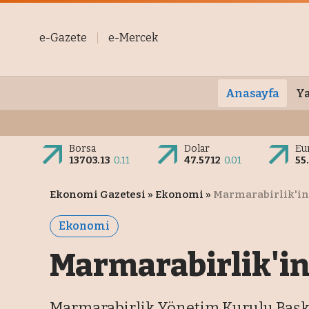
e-Gazete
e-Mercek
Anasayfa
Ya
Borsa
Dolar
Eu
13703.13
0.11
47.5712
0.01
55
Ekonomi Gazetesi
»
Ekonomi
»
Marmarabirlik'in 
Ekonomi
Marmarabirlik'in 
Marmarabirlik Yönetim Kurulu Başkanı