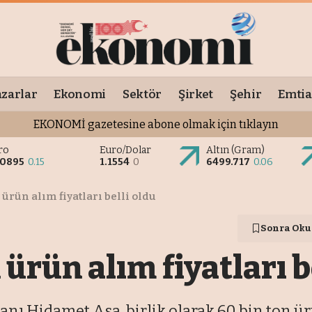
zarlar
Ekonomi
Sektör
Şirket
Şehir
Emtia
EKONOMİ gazetesine abone olmak için tıklayın
ro
Euro/Dolar
Altın (Gram)
.0895
0.15
1.1554
0
6499.717
0.06
ürün alım fiyatları belli oldu
Sonra Oku
ürün alım fiyatları b
 Hidamet Asa, birlik olarak 60 bin ton ürü