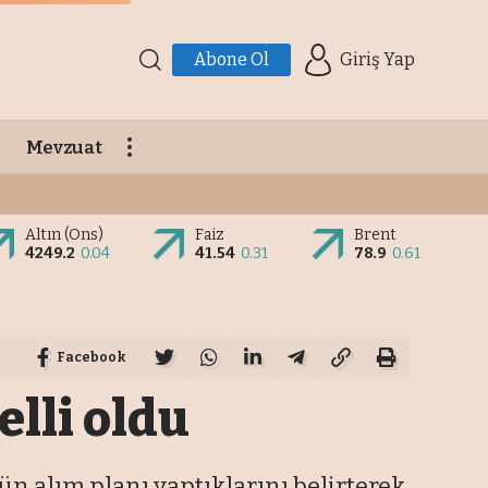
Abone Ol
Giriş Yap
Mevzuat
Altın (Ons)
Faiz
Brent
4249.2
0.04
41.54
0.31
78.9
0.61
Facebook
elli oldu
n alım planı yaptıklarını belirterek,