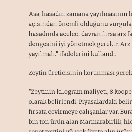
Asa, hasadın zamana yayılmasının h
açısından önemli olduğunu vurgulaya
hasadında aceleci davranılırsa arz faz
dengesini iyi yönetmek gerekir. Arz
yayılmalı." ifadelerini kullandı.
Zeytin üreticisinin korunması gerekti
"Zeytinin kilogram maliyeti, 8 kooper
olarak belirlendi. Piyasalardaki beli
fırsata çevirmeye çalışanlar var. Bur
bin ton ürün alan Marmarabirlik, hi
sepet zeytini yüksek fiyata alıp ür