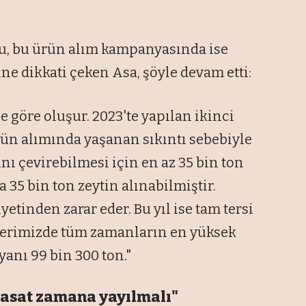
nu, bu ürün alım kampanyasında ise
ne dikkati çeken Asa, şöyle devam etti:
be göre oluşur. 2023'te yapılan ikinci
ürün alımında yaşanan sıkıntı sebebiyle
ını çevirebilmesi için en az 35 bin ton
a 35 bin ton zeytin alınabilmiştir.
yetinden zarar eder. Bu yıl ise tam tersi
gelerimizde tüm zamanların en yüksek
yanı 99 bin 300 ton."
 hasat zamana yayılmalı"