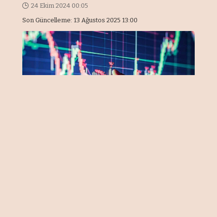
24 Ekim 2024 00:05
Son Güncelleme: 13 Ağustos 2025 13:00
TÜİK’e göre tüketici güven endeksi
ekimde aylık bazda yüzde 3 artarak
80,6'ya yükseldi. TÜİK ve Türkiye
Cumhuriyet Merkez Bankası işbirliği
ile yürütülen tüketici eğilim anketi