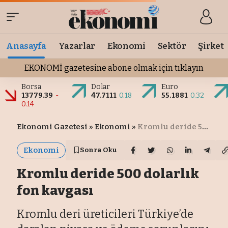
Anasayfa
Yazarlar
Ekonomi
Sektör
Şirket
EKONOMİ gazetesine abone olmak için tıklayın
Borsa
Dolar
Euro
13779.39
-
47.7111
0.18
55.1881
0.32
0.14
Ekonomi Gazetesi
»
Ekonomi
»
Kromlu deride 500 dolarlık fon kavgası
Ekonomi
Sonra Oku
Kromlu deride 500 dolarlık
fon kavgası
Kromlu deri üreticileri Türkiye’de