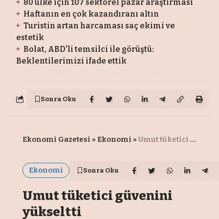
80 ülke için 107 sektörel pazar araştırması
Haftanın en çok kazandıranı altın
Turistin artan harcaması saç ekimi ve
estetik
Bolat, ABD'li temsilci ile görüştü:
Beklentilerimizi ifade ettik
Sonra Oku
Ekonomi Gazetesi
»
Ekonomi
»
Umut tüketici güvenini yükseltti
Ekonomi
Sonra Oku
Umut tüketici güvenini
yükseltti