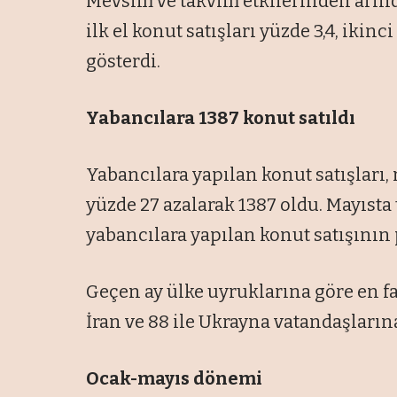
Mevsim ve takvim etkilerinden arındı
ilk el konut satışları yüzde 3,4, ikinc
gösterdi.
Yabancılara 1387 konut satıldı
Yabancılara yapılan konut satışları,
yüzde 27 azalarak 1387 oldu. Mayısta
yabancılara yapılan konut satışının p
Geçen ay ülke uyruklarına göre en faz
İran ve 88 ile Ukrayna vatandaşlarına
Ocak-mayıs dönemi