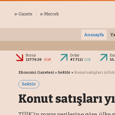
e-Gazete
e-Mercek
Anasayfa
Ya
Borsa
Dolar
Eu
13779.39
-0.14
47.7111
0.18
55
Ekonomi Gazetesi
»
Sektör
»
Konut satışları yıllık
Sektör
Konut satışları yı
TÜİK'in mayıs verilerine göre, ülke ge