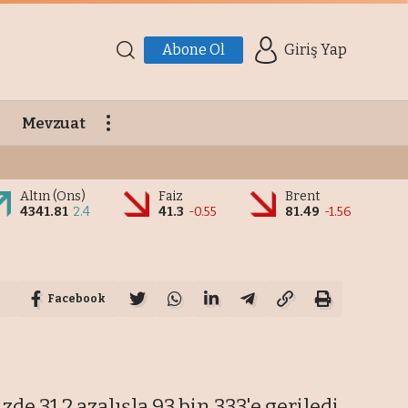
Abone Ol
Giriş Yap
Mevzuat
Altın (Ons)
Faiz
Brent
4341.81
2.4
41.3
-0.55
81.49
-1.56
Facebook
de 31,2 azalışla 93 bin 333'e geriledi.