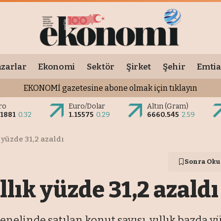
zarlar
Ekonomi
Sektör
Şirket
Şehir
Emtia
EKONOMİ gazetesine abone olmak için tıklayın
ro
Euro/Dolar
Altın (Gram)
.1881
0.32
1.15575
0.29
6660.545
2.59
 yüzde 31,2 azaldı
Sonra Oku
llık yüzde 31,2 azaldı
nelinde satılan konut sayısı, yıllık bazda yüz