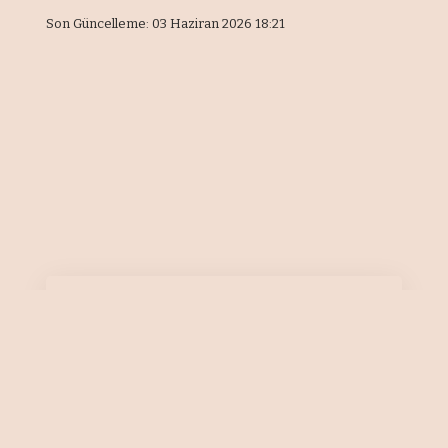
Son Güncelleme: 03 Haziran 2026 18:21
Önemli Noktalar
“Savaşın tarımda etkisi daha yeni
başlıyor”
Mısırdan soyaya yöneliş hızlanıyor
Çin'in 17 milyar dolarlık tahıl hamlesi