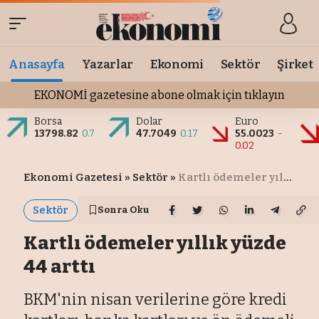
Anasayfa
Yazarlar
Ekonomi
Sektör
Şirket
EKONOMİ gazetesine abone olmak için tıklayın
Borsa
Dolar
Euro
13798.82
0.7
47.7049
0.17
55.0023
-
0.02
Ekonomi Gazetesi
»
Sektör
»
Kartlı ödemeler yıllık yüzde 44 arttı
Sektör
Sonra Oku
Kartlı ödemeler yıllık yüzde
44 arttı
BKM'nin nisan verilerine göre kredi