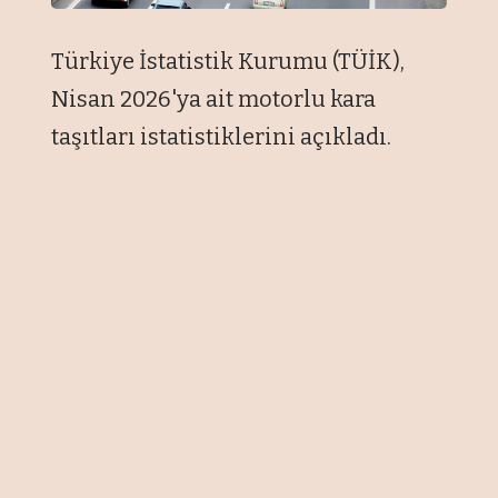
Türkiye İstatistik Kurumu (TÜİK),
Nisan 2026'ya ait motorlu kara
taşıtları istatistiklerini açıkladı.
Buna göre, nisanda trafiğe kaydı
yapılan taşıt sayısı geçen yılın aynı
ayına kıyasla yüzde 5,2 azalarak 182
bin 34'e geriledi. Söz konusu
dönemde kaydı silinen taşıt sayısı
ise yüzde 43,6 artarak 3 bin 978'ten 5
bin 713'e çıktı. Böylece, trafikteki
toplam taşıt sayısı nisanda 176 bin