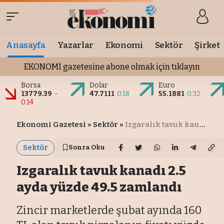
Anasayfa
Yazarlar
Ekonomi
Sektör
Şirket
EKONOMİ gazetesine abone olmak için tıklayın
Borsa
Dolar
Euro
13779.39
-
47.7111
0.18
55.1881
0.32
0.14
Ekonomi Gazetesi
»
Sektör
»
Izgaralık tavuk kanadı 2.5 ayda yüzde 49.5 zamlandı
Sektör
Sonra Oku
Izgaralık tavuk kanadı 2.5
ayda yüzde 49.5 zamlandı
Zincir marketlerde şubat ayında 160