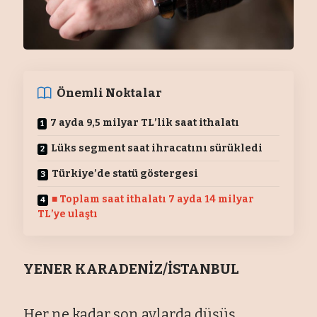
Önemli Noktalar
7 ayda 9,5 milyar TL’lik saat ithalatı
Lüks segment saat ihracatını sürükledi
Türkiye’de statü göstergesi
■ Toplam saat ithalatı 7 ayda 14 milyar
TL’ye ulaştı
YENER KARADENİZ/İSTANBUL
Her ne kadar son aylarda düşüş