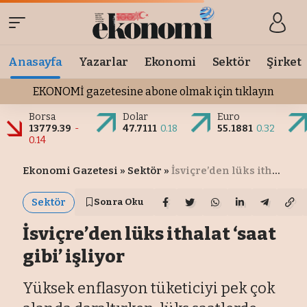
Anasayfa
Yazarlar
Ekonomi
Sektör
Şirket
EKONOMİ gazetesine abone olmak için tıklayın
Borsa
Dolar
Euro
13779.39
-
47.7111
0.18
55.1881
0.32
0.14
Ekonomi Gazetesi
»
Sektör
»
İsviçre’den lüks ithalat ‘saat gibi’ işliyor
Sektör
Sonra Oku
İsviçre’den lüks ithalat ‘saat
gibi’ işliyor
Yüksek enflasyon tüketiciyi pek çok