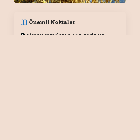
Önemli Noktalar
Ticaret savaşları ABD’yi zorluyor
Yatırımcı stratejisi; düşüş trendine
oynama
Güçlü üretim beklentisi