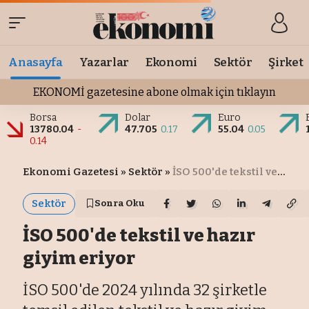
Anasayfa
Yazarlar
Ekonomi
Sektör
Şirket
EKONOMİ gazetesine abone olmak için tıklayın
Borsa
Dolar
Euro
13780.04
-
47.705
0.17
55.04
0.05
0.14
Ekonomi Gazetesi
»
Sektör
»
İSO 500'de tekstil ve hazır giyim eriyor
Sektör
Sonra Oku
İSO 500'de tekstil ve hazır
giyim eriyor
İSO 500'de 2024 yılında 32 şirketle