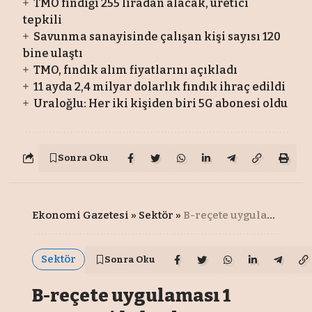
TMO fındığı 255 liradan alacak, üretici
tepkili
Savunma sanayisinde çalışan kişi sayısı 120
bine ulaştı
TMO, fındık alım fiyatlarını açıkladı
11 ayda 2,4 milyar dolarlık fındık ihraç edildi
Uraloğlu: Her iki kişiden biri 5G abonesi oldu
Sonra Oku
Ekonomi Gazetesi
»
Sektör
»
B-reçete uygulaması 1 Temmuz’da başlıyor
Sektör
Sonra Oku
B-reçete uygulaması 1