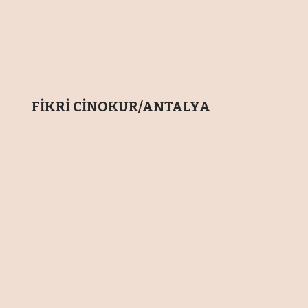
FİKRİ CİNOKUR/ANTALYA
Tarımsal üretimde ilaç kalıntısını
önlemek amacıyla 4 pilot ilde
uygulanan B-Reçete uygulaması 1
Temmuz 2026 tarihinden itibaren 81
ilde başlayacak.
Antalya Ticaret Borsası (ATB) ile