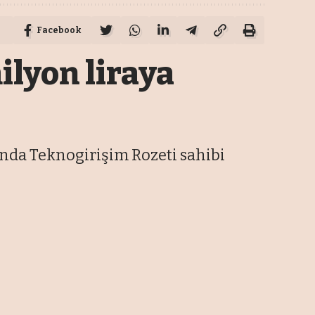
Facebook
ilyon liraya
ında Teknogirişim Rozeti sahibi
En Son Haberler
Özbek: Türkiye'nin güven,