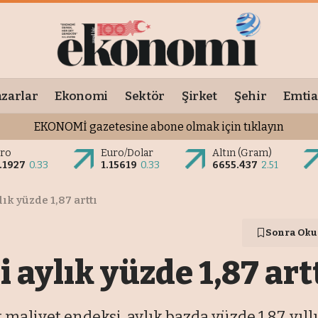
zarlar
Ekonomi
Sektör
Şirket
Şehir
Emtia
EKONOMİ gazetesine abone olmak için tıklayın
ro
Euro/Dolar
Altın (Gram)
.1927
0.33
1.15619
0.33
6655.437
2.51
ık yüzde 1,87 arttı
Sonra Oku
 aylık yüzde 1,87 art
maliyet endeksi, aylık bazda yüzde 1,87, yıllı