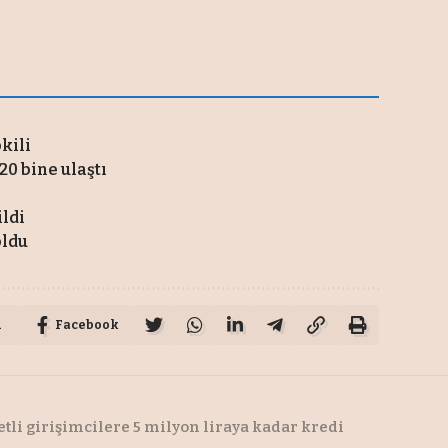
pkili
20 bine ulaştı
ildi
oldu
u
Facebook
tli girişimcilere 5 milyon liraya kadar kredi