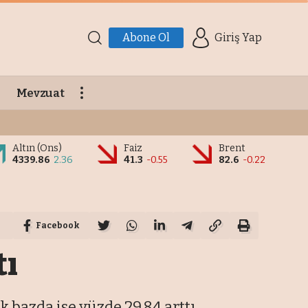
Abone Ol
Giriş Yap
Mevzuat
Altın (Ons)
Faiz
Brent
4339.86
2.36
41.3
-0.55
82.6
-0.22
Facebook
tı
k bazda ise yüzde 29,84 arttı.