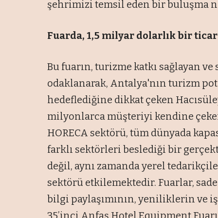
şehrimizi temsil eden bir buluşma no
Fuarda, 1,5 milyar dolarlık bir tic
Bu fuarın, turizme katkı sağlayan ve
odaklanarak, Antalya'nın turizm pot
hedeflediğine dikkat çeken Hacısüley
milyonlarca müşteriyi kendine çeke
HORECA sektörü, tüm dünyada kapasi
farklı sektörleri beslediği bir gerç
değil, aynı zamanda yerel tedarikçil
sektörü etkilemektedir. Fuarlar, sadec
bilgi paylaşımının, yeniliklerin ve i
35’inci Anfaş Hotel Equipment Fuarı