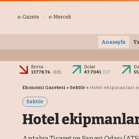
e-Gazete
e-Mercek
Anasayfa
Ya
Borsa
Dolar
Eu
13778.76
-0.15
47.7041
0.17
55
Ekonomi Gazetesi
»
Sektör
»
Hotel ekipmanları se
Sektör
Hotel ekipmanları
Antalya Ticaret ve Sanayi Odası (AT