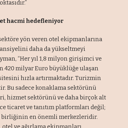
ktasıdır.”
aret hacmi hedefleniyor
 sektöre yön veren otel ekipmanlarına
ansiyelini daha da yükseltmeyi
man, “Her yıl 1,8 milyon girişimci ve
n 420 milyar Euro büyüklüğe ulaşan
tesini hızla artırmaktadır. Turizmin
ektir. Bu sadece konaklama sektörünü
eri, hizmet sektörünü ve daha birçok alt
e ticaret ve tanıtım platformları değil;
ş birliğinin en önemli merkezleridir.
, otel ve ağırlama ekipmanları