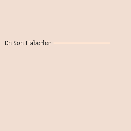
En Son Haberler
Özbek: Türkiye'nin güven,
üretim ve katma değer odaklı
yeni bir kalkınma perspektifine
ihtiyacı var
07/08/2026
2025'te akaryakıt satışlarının
yüzde 25,7'si Petrol Ofisi
Grubu'ndan
07/08/2026