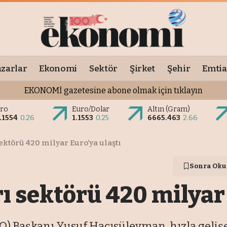
zarlar
Ekonomi
Sektör
Şirket
Şehir
Emtia
EKONOMİ gazetesine abone olmak için tıklayın
ro
Euro/Dolar
Altın (Gram)
.1554
0.26
1.1553
0.25
6665.463
2.66
ktörü 420 milyar Euro’ya ulaştı
Sonra Oku
 sektörü 420 milyar 
SO) Başkanı Yusuf Hacısüleyman, hızla geliş