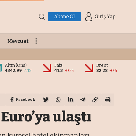
Abone Ol
Giriş Yap
Mevzuat
Altın (Ons)
Faiz
Brent
4342.99
2.43
41.3
-0.55
82.28
-0.6
Facebook
Euro’ya ulaştı
en küresel hotel ekipmanları