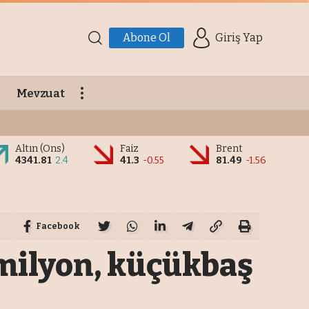
Abone Ol
Giriş Yap
Mevzuat
Altın (Ons)
Faiz
Brent
4341.81
2.4
41.3
-0.55
81.49
-1.56
Facebook
 milyon, küçükbaş