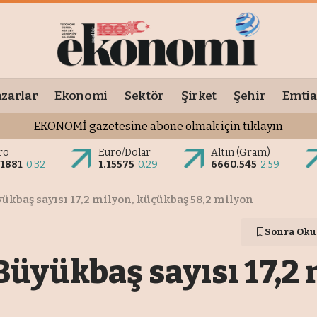
zarlar
Ekonomi
Sektör
Şirket
Şehir
Emtia
EKONOMİ gazetesine abone olmak için tıklayın
ro
Euro/Dolar
Altın (Gram)
.1881
0.32
1.15575
0.29
6660.545
2.59
yükbaş sayısı 17,2 milyon, küçükbaş 58,2 milyon
Sonra Oku
 Büyükbaş sayısı 17,2