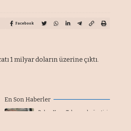
Facebook
catı 1 milyar doların üzerine çıktı.
En Son Haberler
Bakan Kacır: Teknopark yönetici
şirketlerine 6,5 milyon liraya
kadar destek sağlanacak