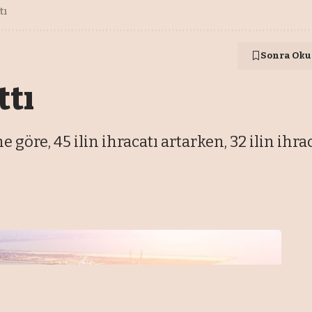
tı
Sonra Oku
ttı
e göre, 45 ilin ihracatı artarken, 32 ilin ihra