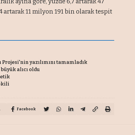
alık ayına göre, yüzde 6,7 artarak 47
,4 artarak 11 milyon 191 bin olarak tespit
sı Projesi'nin yazılımını tamamladık
 büyük alıcı oldu
tetik
pkili
u
Facebook