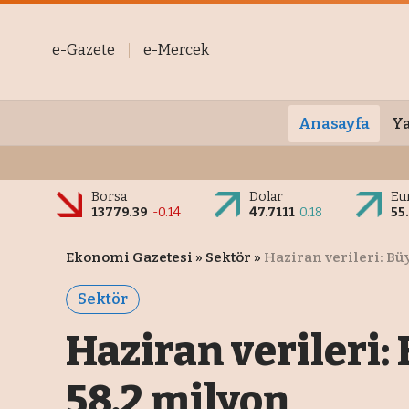
e-Gazete
e-Mercek
Anasayfa
Ya
Borsa
Dolar
Eu
13779.39
-0.14
47.7111
0.18
55
Ekonomi Gazetesi
»
Sektör
»
Haziran verileri: Bü
Sektör
Haziran verileri:
58,2 milyon