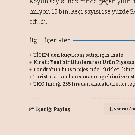
Koyun sayısı haziranda geçen yılın ar
milyon 15 bin, keçi sayısı ise yüzde 3
edildi.
İlgili İçerikler
TİGEM'den küçükbaş satışı için ihale
Kırali: Yeni bir Uluslararası Ürün Piyasa
Londra’nın lüks projesinde Türkler ikinci
Turistin artan harcaması saç ekimi ve es
TMO fındığı 255 liradan alacak, üretici te
İçeriği Paylaş
Sonra Ok