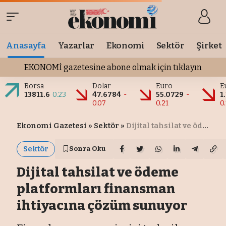
Anasayfa
Yazarlar
Ekonomi
Sektör
Şirket
EKONOMİ gazetesine abone olmak için tıklayın
Borsa
Dolar
Euro
E
13811.6
0.23
47.6784
-
55.0729
-
1
0.07
0.21
0
Ekonomi Gazetesi
»
Sektör
»
Dijital tahsilat ve ödeme platformları finansman ihtiyacına çözüm sunuyor
Sektör
Sonra Oku
Dijital tahsilat ve ödeme
platformları finansman
ihtiyacına çözüm sunuyor