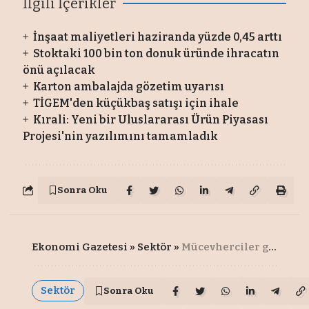
İlgili İçerikler
İnşaat maliyetleri haziranda yüzde 0,45 arttı
Stoktaki 100 bin ton donuk üründe ihracatın
önü açılacak
Karton ambalajda gözetim uyarısı
TİGEM'den küçükbaş satışı için ihale
Kırali: Yeni bir Uluslararası Ürün Piyasası
Projesi'nin yazılımını tamamladık
Sonra Oku
Ekonomi Gazetesi
»
Sektör
»
Mücevherciler gençlerle dünyayı fethedecek
Sektör
Sonra Oku