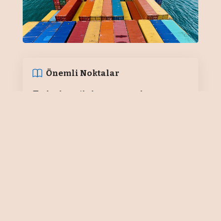
Önemli Noktalar
Planlama ile hataya yer yok
ADNAN AÇIKGÖZ
Mersin, Gaziantep ve
İskenderun’daki 120 bin
metrekarenin üzerinde büyüklüğe
sahip açık konteyner sahasıyla