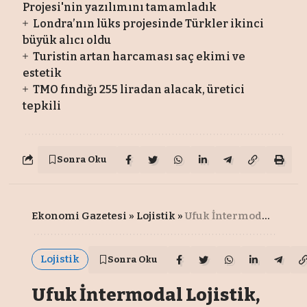
Projesi'nin yazılımını tamamladık
Londra’nın lüks projesinde Türkler ikinci
büyük alıcı oldu
Turistin artan harcaması saç ekimi ve
estetik
TMO fındığı 255 liradan alacak, üretici
tepkili
Sonra Oku
Ekonomi Gazetesi
»
Lojistik
»
Ufuk İntermodal Lojistik, ERP sistemiyle dijitalleşmeyi hızlandırdı
Lojistik
Sonra Oku
Ufuk İntermodal Lojistik,