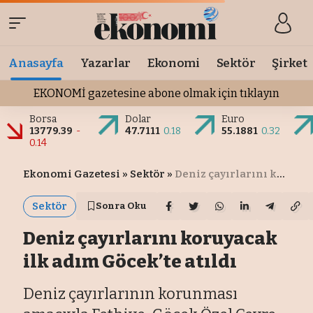
Anasayfa
Yazarlar
Ekonomi
Sektör
Şirket
EKONOMİ gazetesine abone olmak için tıklayın
Borsa
Dolar
Euro
13779.39
-
47.7111
0.18
55.1881
0.32
0.14
Ekonomi Gazetesi
»
Sektör
»
Deniz çayırlarını koruyacak ilk adım Göcek’te atıldı
Sektör
Sonra Oku
Deniz çayırlarını koruyacak
ilk adım Göcek’te atıldı
Deniz çayırlarının korunması