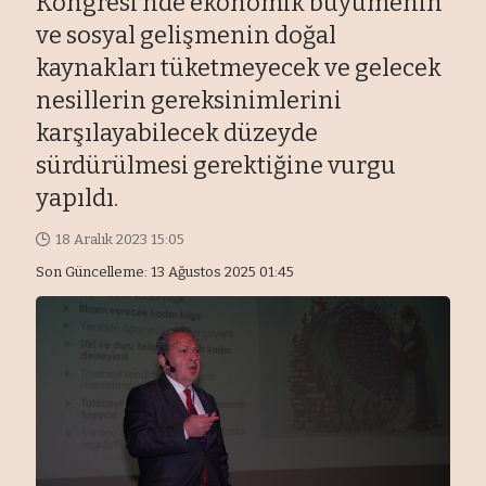
Kongresi’nde ekonomik büyümenin
ve sosyal gelişmenin doğal
kaynakları tüketmeyecek ve gelecek
nesillerin gereksinimlerini
karşılayabilecek düzeyde
sürdürülmesi gerektiğine vurgu
yapıldı.
18 Aralık 2023 15:05
Son Güncelleme: 13 Ağustos 2025 01:45