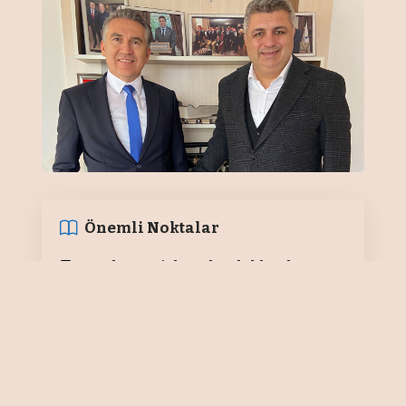
Önemli Noktalar
Yurt dışı projelere de odaklandı
ESRA ÖZARFAT
Ana işkolları olan mekanik proje