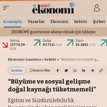
Anasayfa
Yazarlar
Ekonomi
Sektör
Şirket
EKONOMİ gazetesine abone olmak için tıklayın
Borsa
Dolar
Euro
13779.39
-
47.7111
0.18
55.1881
0.32
0.14
Ekonomi Gazetesi
»
Sektör
»
“Büyüme ve sosyal gelişme doğal kaynağı tüketmemeli"
Sektör
Sonra Oku
“Büyüme ve sosyal gelişme
doğal kaynağı tüketmemeli"
Eğitim ve Sürdürülebilirlik