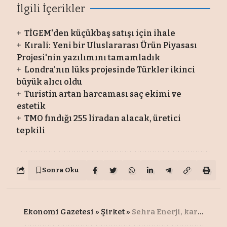
İlgili İçerikler
TİGEM'den küçükbaş satışı için ihale
Kırali: Yeni bir Uluslararası Ürün Piyasası
Projesi'nin yazılımını tamamladık
Londra’nın lüks projesinde Türkler ikinci
büyük alıcı oldu
Turistin artan harcaması saç ekimi ve
estetik
TMO fındığı 255 liradan alacak, üretici
tepkili
Sonra Oku
Ekonomi Gazetesi
»
Şirket
»
Sehra Enerji, karbon satışıyla yeşil enerjide güçlenecek