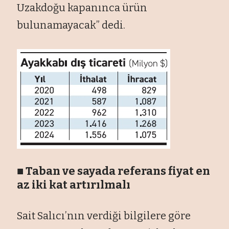
Uzakdoğu kapanınca ürün
bulunamayacak” dedi.
■ Taban ve sayada referans fiyat en
az iki kat art
ır
ılmal
ı
Sait Salıcı’nın verdiği bilgilere göre