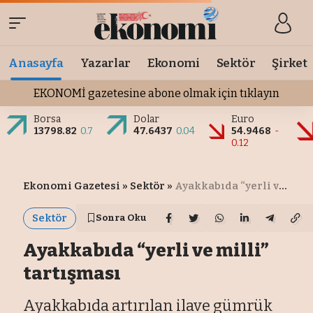
Anasayfa
Yazarlar
Ekonomi
Sektör
Şirket
EKONOMİ gazetesine abone olmak için tıklayın
Borsa
Dolar
Euro
13798.82
0.7
47.6437
0.04
54.9468
-
0.12
Ekonomi Gazetesi
»
Sektör
»
Ayakkabıda “yerli ve milli” tartışması
Sektör
Sonra Oku
Ayakkabıda “yerli ve milli”
tartışması
Ayakkabıda artırılan ilave gümrük