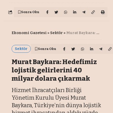
Sonra Oku
Ekonomi Gazetesi
»
Sektör
»
Murat Baykara: Hedefimiz lojistik gelirlerini 40 milyar dolara çıkarmak
Sektör
Sonra Oku
Murat Baykara: Hedefimiz
lojistik gelirlerini 40
milyar dolara çıkarmak
Hizmet İhracatçıları Birliği
Yönetim Kurulu Üyesi Murat
Baykara, Türkiye’nin dünya lojistik
hizmet ihracatından aldığı yüzde