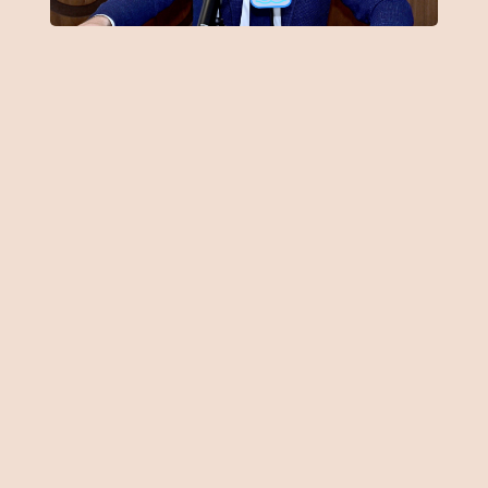
Önemli Noktalar
“İşletmeler çalışan bulmakta zorluk
çekiyor”
“Oteller çaresizlikten yüksek fiyatlı
lojman tutuyor”
FİKRİ CİNOKUR
Bu yıl turist sayısı bakımından tüm
zamanların rekorunu kıran turizm
sektörü, yeni sezonda da rekor