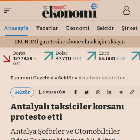
Anasayfa
Yazarlar
Ekonomi
Sektör
Şirket
EKONOMİ gazetesine abone olmak için tıklayın
Borsa
Dolar
Euro
13779.39
-
47.7111
0.18
55.1881
0.32
0.14
Ekonomi Gazetesi
»
Sektör
»
Antalyalı taksiciler korsanı protesto etti
Sektör
Sonra Oku
Antalyalı taksiciler korsanı
protesto etti
Antalya Şoförler ve Otomobilciler