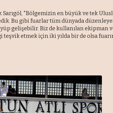
Sarıgöl, "Bölgemizin en büyük ve tek Ulusla
ik. Bu gibi fuarlar tüm dünyada düzenleyen 
yüyüp gelişebilir. Biz de kullanılan ekipma
i teşvik etmek için iki yılda bir de olsa fuar