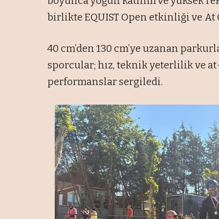
boyunca yoğun katılım ve yüksek re
birlikte EQUIST Open etkinliği ve At
40 cm’den 130 cm’ye uzanan parkur
sporcular; hız, teknik yeterlilik ve
performanslar sergiledi.