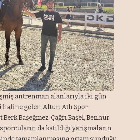
işmiş antrenman alanlarıyla iki gün
 haline gelen Altun Atlı Spor
t Berk Başeğmez, Çağrı Başel, Benhür
sporcuların da katıldığı yarışmaların
erisinde tamamlanmasına ortam sunduğu