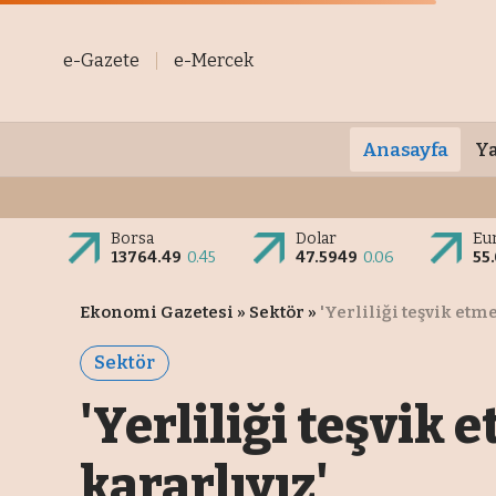
e-Gazete
e-Mercek
Anasayfa
Ya
Borsa
Dolar
Eu
13764.49
0.45
47.5949
0.06
55
Ekonomi Gazetesi
»
Sektör
»
'Yerliliği teşvik et
Sektör
'Yerliliği teşvik
kararlıyız'