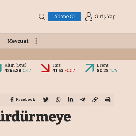
Abone Ol
Giriş Yap
Mevzuat
Altın (Ons)
Faiz
Brent
4265.28
0.42
41.53
-0.02
80.28
1.75
Facebook
 sürdürmeye