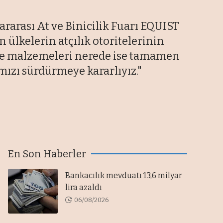
rarası At ve Binicilik Fuarı EQUIST
ülkelerin atçılık otoritelerinin
n ve malzemeleri nerede ise tamamen
ımızı sürdürmeye kararlıyız."
En Son Haberler
Bankacılık mevduatı 13,6 milyar
lira azaldı
06/08/2026