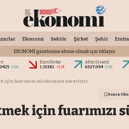
zarlar
Ekonomi
Sektör
Şirket
Şehir
Emtia
EKONOMİ gazetesine abone olmak için tıklayın
ro
Euro/Dolar
Altın (Gram)
.0425
0.06
1.15381
-0.14
6527.094
0.48
mek için fuarımızı sürdürmeye kararlıyız'
Sonra Oku
 etmek için fuarımızı