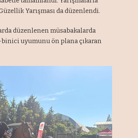
kabetle tamamlandı. Yarışmalarla
 Güzellik Yarışması da düzenlendi.
larda düzenlenen müsabakalarda
 at-binici uyumunu ön plana çıkaran