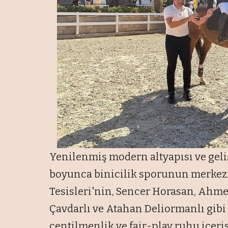
Yenilenmiş modern altyapısı ve gel
boyunca binicilik sporunun merkezi
Tesisleri'nin, Sencer Horasan, Ahme
Çavdarlı ve Atahan Deliormanlı gibi 
centilmenlik ve fair-play ruhu iç