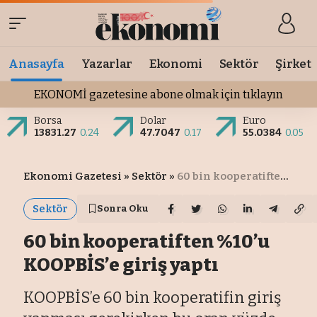
Anasayfa
Yazarlar
Ekonomi
Sektör
Şirket
EKONOMİ gazetesine abone olmak için tıklayın
Borsa
Dolar
Euro
13831.27
0.24
47.7047
0.17
55.0384
0.05
Ekonomi Gazetesi
»
Sektör
»
60 bin kooperatiften %10’u KOOPBİS’e giriş yaptı
Sektör
Sonra Oku
60 bin kooperatiften %10’u
KOOPBİS’e giriş yaptı
KOOPBİS’e 60 bin kooperatifin giriş