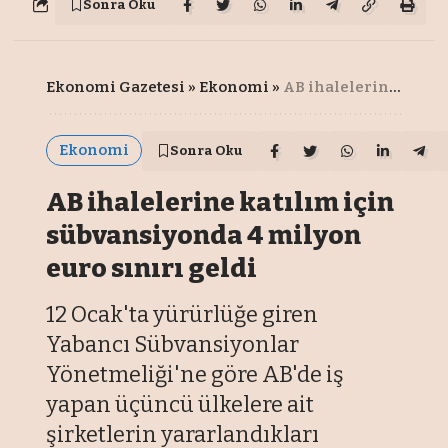
Sonra Oku
Ekonomi Gazetesi
»
Ekonomi
»
AB ihalelerine katılım için sübvansiyonda 4 milyon euro sınırı geldi
Ekonomi
Sonra Oku
AB ihalelerine katılım için
sübvansiyonda 4 milyon
euro sınırı geldi
12 Ocak'ta yürürlüğe giren
Yabancı Sübvansiyonlar
Yönetmeliği'ne göre AB'de iş
yapan üçüncü ülkelere ait
şirketlerin yararlandıkları