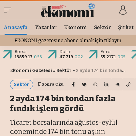
Anasayfa
Yazarlar
Ekonomi
Sektör
Şirket
EKONOMİ gazetesine abone olmak için tıklayın
Borsa
Dolar
Euro
13859.13
0.58
47.719
0.02
55.2171
0.05
Ekonomi Gazetesi
»
Sektör
»
2 ayda 174 bin tondan fazla fındık işlem gördü
Sektör
Sonra Oku
2 ayda 174 bin tondan fazla
fındık işlem gördü
Ticaret borsalarında ağustos-eylül
döneminde 174 bin tonu aşkın