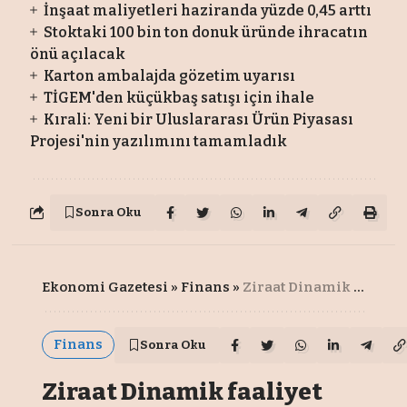
İnşaat maliyetleri haziranda yüzde 0,45 arttı
Stoktaki 100 bin ton donuk üründe ihracatın
önü açılacak
Karton ambalajda gözetim uyarısı
TİGEM'den küçükbaş satışı için ihale
Kırali: Yeni bir Uluslararası Ürün Piyasası
Projesi'nin yazılımını tamamladık
Sonra Oku
Ekonomi Gazetesi
»
Finans
»
Ziraat Dinamik faaliyet izni aldı
Finans
Sonra Oku
Ziraat Dinamik faaliyet