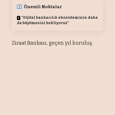
Önemli Noktalar
"Dijital bankacılık ekosisteminin daha
da büyümesini bekliyoruz"
Ziraat Bankası, geçen yıl kuruluş
iznini alan Ziraat Finans Grubunun
yeni bankası Ziraat Dinamik'in,
BDDK’nın 31 Ekim 2024 tarihli Kararı
ile faaliyet iznini de aldığını
duyurdu.
Açıklamada görüşlerine yer verilen
Ziraat Bankası Dijital Bankacılık ve