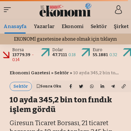
Anasayfa
Yazarlar
Ekonomi
Sektör
Şirket
EKONOMİ gazetesine abone olmak için tıklayın
Borsa
Dolar
Euro
13779.39
-
47.7111
0.18
55.1881
0.32
0.14
Ekonomi Gazetesi
»
Sektör
»
10 ayda 345,2 bin ton fındık işlem gördü
Sektör
Sonra Oku
10 ayda 345,2 bin ton fındık
işlem gördü
Giresun Ticaret Borsası, 21 ticaret