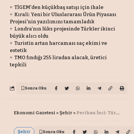
TİGEM'den küçükbaş satışı için ihale
Kırali: Yeni bir Uluslararası Ürün Piyasası
Projesi'nin yazılımını tamamladık
Londra’nın lüks projesinde Türkler ikinci
büyük alıcı oldu
Turistin artan harcaması saç ekimi ve
estetik
TMO fındığı 255 liradan alacak, üretici
tepkili
Sonra Oku
Ekonomi Gazetesi
»
Şehir
»
Perihan İnci: Türkiye küresel rekabette büyük resmi kaçırmamalı
Şehir
Sonra Oku