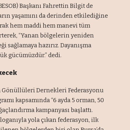
(BESOB) Başkanı Fahrettin Bilgit de
ların yaşamını da derinden etkilediğine
ı olarak hem maddi hem manevi tüm
irterek, “Yanan bölgelerin yeniden
teği sağlamaya hazırız. Dayanışma
yük gücümüzdür.” dedi.
ikecek
im Gönüllüleri Dernekleri Federasyonu
gramı kapsamında “6 ayda 5 orman, 50
 ağaçlandırma kampanyası başlattı.
oganıyla yola çıkan federasyon, ilk
ilenen bölgelerden biri olan Bursa’da