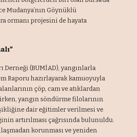
nce Mudanya’nın Göynüklü
ıra ormanı projesini de hayata
alı”
ı Derneği (BUMİAD), yangınlarla
lem Raporu hazırlayarak kamuoyuyla
alanlarının çöp, cam ve atıklardan
lirken, yangın söndürme filolarının
ikliğine dair eğitimler verilmesi ve
iğinin artırılması çağrısında bulunuldu.
pılaşmadan korunması ve yeniden