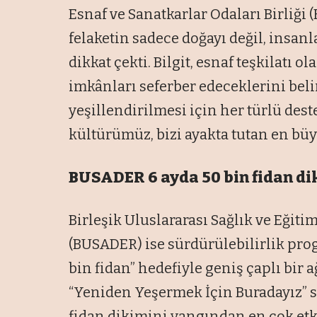
Esnaf ve Sanatkarlar Odaları Birliği 
felaketin sadece doğayı değil, insan
dikkat çekti. Bilgit, esnaf teşkilat
imkânları seferber edeceklerini bel
yeşillendirilmesi için her türlü des
kültürümüz, bizi ayakta tutan en bü
BUSADER 6 ayda 50 bin fidan d
Birleşik Uluslararası Sağlık ve Eğit
(BUSADER) ise sürdürülebilirlik pro
bin fidan” hedefiyle geniş çaplı bir
“Yeniden Yeşermek İçin Buradayız” sl
fidan dikimini yangından en çok etk