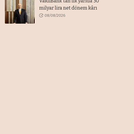
VakıfBank'tan ilk yarıda 30
milyar lira net dönem kârı
08/08/2026