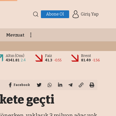
Abone Ol
Giriş Yap
Mevzuat
Altın (Ons)
Faiz
Brent
4341.81
2.4
41.3
-0.55
81.49
-1.56
Facebook
kete geçti
önerken, yaklaşık 3 milyon ağaç yok