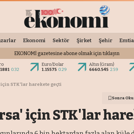
zarlar
Ekonomi
Sektör
Şirket
Şehir
Emtia
EKONOMİ gazetesine abone olmak için tıklayın
ro
Euro/Dolar
Altın (Gram)
.1881
0.32
1.15575
0.29
6660.545
2.59
 için STK'lar harekete geçti
Sonra Oku
rsa' için STK'lar hare
larında 6 bin hektardan fazla alan küle d