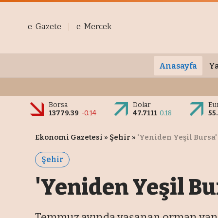
e-Gazete
e-Mercek
Anasayfa
Ya
Borsa
Dolar
Eu
13779.39
-0.14
47.7111
0.18
55
Ekonomi Gazetesi
»
Şehir
»
'Yeniden Yeşil Bursa'
Şehir
'Yeniden Yeşil Bu
Temmuz ayında yaşanan orman yangın