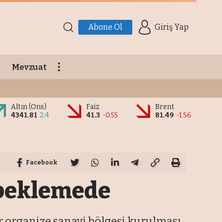
Abone Ol
Giriş Yap
Mevzuat
Altın (Ons)
Faiz
Brent
4341.81
2.4
41.3
-0.55
81.49
-1.56
Facebook
n beklemede
r organize sanayi bölgesi kurulması