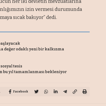
cun her iki devletin mevzuatlarına
anlığımızın izin vermesi durumunda
maya sıcak bakıyor” dedi.
 başlayacak
ma değer odaklı yeni bir kalkınma
sosyal tesis
nin bu yıl tamamlanması bekleniyor
u
Facebook