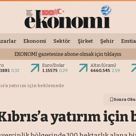
zarlar
Ekonomi
Sektör
Şirket
Şehir
Emtia
EKONOMİ gazetesine abone olmak için tıklayın
ro
Euro/Dolar
Altın (Gram)
.1881
0.32
1.15575
0.29
6660.545
2.59
ıs’a yatırım için beklemede
Sonra Oku
Kıbrıs’a yatırım içi
rcinlik bölgesinde 100 hektarlık alana bi