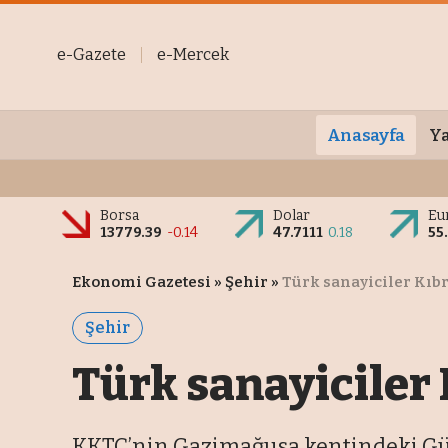
e-Gazete
e-Mercek
Anasayfa
Ya
Borsa
Dolar
Eu
13779.39
-0.14
47.7111
0.18
55
Ekonomi Gazetesi
»
Şehir
»
Türk sanayiciler Kıbr
Şehir
Türk sanayiciler 
KKTC’nin Gazimağusa kentindeki Güve