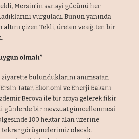
Tekli, Mersin’in sanayi gücünü her
ladıklarını vurguladı. Bunun yanında
altını çizen Tekli, üreten ve eğiten bir
i.
 uygun olmalı”
zi ziyarette bulunduklarını anımsatan
rsin Tatar, Ekonomi ve Enerji Bakanı
emir Berova ile bir araya gelerek fikir
i günlerde bir mevzuat güncellenmesi
lgesinde 100 hektar alan üzerine
n tekrar görüşmelerimiz olacak.