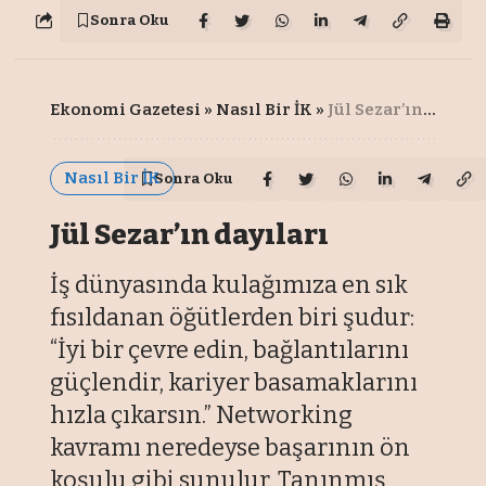
Sonra Oku
Ekonomi Gazetesi
»
Nasıl Bir İK
»
Jül Sezar’ın dayıları
Nasıl Bir İK
Sonra Oku
Jül Sezar’ın dayıları
İş dünyasında kulağımıza en sık
fısıldanan öğütlerden biri şudur:
“İyi bir çevre edin, bağlantılarını
güçlendir, kariyer basamaklarını
hızla çıkarsın.” Networking
kavramı neredeyse başarının ön
koşulu gibi sunulur. Tanınmış