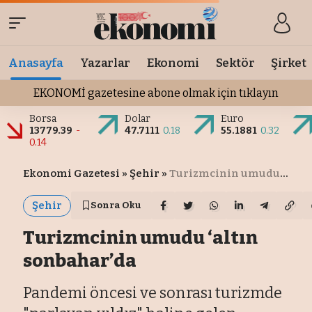
Anasayfa
Yazarlar
Ekonomi
Sektör
Şirket
EKONOMİ gazetesine abone olmak için tıklayın
Borsa
Dolar
Euro
13779.39
-
47.7111
0.18
55.1881
0.32
0.14
Ekonomi Gazetesi
»
Şehir
»
Turizmcinin umudu ‘altın sonbahar’da
Şehir
Sonra Oku
Turizmcinin umudu ‘altın
sonbahar’da
Pandemi öncesi ve sonrası turizmde