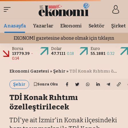
Anasayfa
Yazarlar
Ekonomi
Sektör
Şirket
EKONOMİ gazetesine abone olmak için tıklayın
Borsa
Dolar
Euro
13779.39
-
47.7111
0.18
55.1881
0.32
0.14
Ekonomi Gazetesi
»
Şehir
»
TDİ Konak Rıhtımı özelleştirilecek
Şehir
Sonra Oku
TDİ Konak Rıhtımı
özelleştirilecek
TDİ'ye ait İzmir'in Konak ilçesindeki