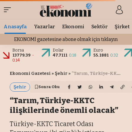
Anasayfa
Yazarlar
Ekonomi
Sektör
Şirket
EKONOMİ gazetesine abone olmak için tıklayın
Borsa
Dolar
Euro
13779.39
-
47.7111
0.18
55.1881
0.32
0.14
Ekonomi Gazetesi
»
Şehir
»
“Tarım, Türkiye-KKTC ilişkilerinde önemli olacak”
Şehir
Sonra Oku
“Tarım, Türkiye-KKTC
ilişkilerinde önemli olacak”
Türkiye-KKTC Ticaret Odası