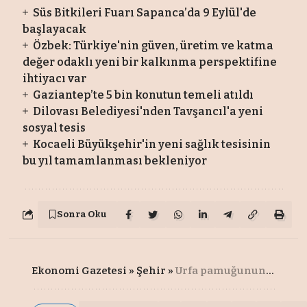
Süs Bitkileri Fuarı Sapanca’da 9 Eylül'de
başlayacak
Özbek: Türkiye'nin güven, üretim ve katma
değer odaklı yeni bir kalkınma perspektifine
ihtiyacı var
Gaziantep’te 5 bin konutun temeli atıldı
Dilovası Belediyesi'nden Tavşancıl'a yeni
sosyal tesis
Kocaeli Büyükşehir'in yeni sağlık tesisinin
bu yıl tamamlanması bekleniyor
Sonra Oku
Ekonomi Gazetesi
»
Şehir
»
Urfa pamuğunun kalitesi tohum ıslahıyla artırılıyor