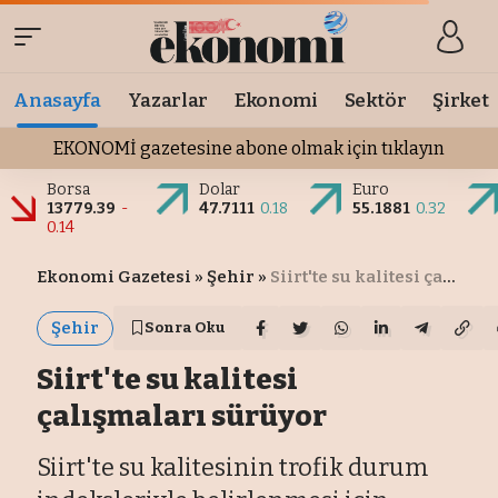
Anasayfa
Yazarlar
Ekonomi
Sektör
Şirket
EKONOMİ gazetesine abone olmak için tıklayın
Borsa
Dolar
Euro
13779.39
-
47.7111
0.18
55.1881
0.32
0.14
Ekonomi Gazetesi
»
Şehir
»
Siirt'te su kalitesi çalışmaları sürüyor
Şehir
Sonra Oku
Siirt'te su kalitesi
çalışmaları sürüyor
Siirt'te su kalitesinin trofik durum