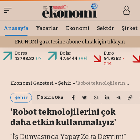
Anasayfa
Yazarlar
Ekonomi
Sektör
Şirket
EKONOMİ gazetesine abone olmak için tıklayın
Borsa
Dolar
Euro
13798.82
0.7
47.6444
0.04
54.9362
-
0.14
Ekonomi Gazetesi
»
Şehir
»
'Robot teknolojilerini çok daha etkin kullanmalıyız'
Şehir
Sonra Oku
'Robot teknolojilerini çok
daha etkin kullanmalıyız'
“İş Dünyasında Yapay Zeka Devrimi”