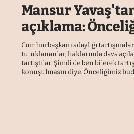
Mansur Yavaş'tan
açıklama: Önceli
Cumhurbaşkanı adaylığı tartışmalar
tutuklananlar, haklarında dava açıla
tartıştılar. Şimdi de ben bilerek tar
konuşulmasın diye. Önceliğimiz budu
07 Şubat 2025 14:53
Son Güncelleme: 12 Ağustos 2025 08:00