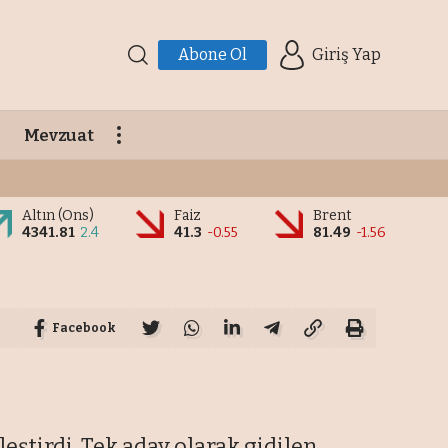
Abone Ol
Giriş Yap
Mevzuat
Altın (Ons)
Faiz
Brent
4341.81
2.4
41.3
-0.55
81.49
-1.56
Facebook
ştirdi. Tek aday olarak gidilen