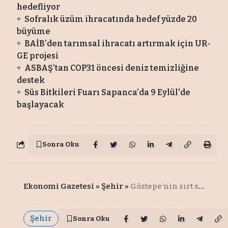
hedefliyor
Sofralık üzüm ihracatında hedef yüzde 20
büyüme
BAİB’den tarımsal ihracatı artırmak için UR-
GE projesi
ASBAŞ’tan COP31 öncesi deniz temizliğine
destek
Süs Bitkileri Fuarı Sapanca’da 9 Eylül'de
başlayacak
Sonra Oku
Ekonomi Gazetesi
»
Şehir
»
Göztepe’nin sırt sponsoru Bi’Talih oldu
Şehir
Sonra Oku