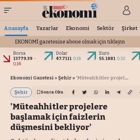
Anasayfa
Yazarlar
Ekonomi
Sektör
Şirket
EKONOMİ gazetesine abone olmak için tıklayın
Borsa
Dolar
Euro
13779.39
-
47.7111
0.18
55.1881
0.32
0.14
Ekonomi Gazetesi
»
Şehir
»
'Müteahhitler projelere başlamak için faizlerin düşmesini bekliyor'
Şehir
Sonra Oku
'Müteahhitler projelere
başlamak için faizlerin
düşmesini bekliyor'