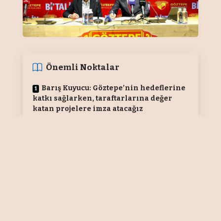
Önemli Noktalar
Barış Kuyucu: Göztepe’nin hedeflerine
katkı sağlarken, taraftarlarına değer
katan projelere imza atacağız
DUYGU GÖKSU/İZMİR
İzmir’in Süper Lig’deki tek temsilcisi
Göztepe Spor Kulübü, Türkiye Jokey
Kulübü ve Milli Piyango’nun yasal