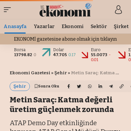
Anasayfa
Yazarlar
Ekonomi
Sektör
Şirket
EKONOMİ gazetesine abone olmak için tıklayın
Borsa
Dolar
Euro
E
13798.82
0
47.705
0.17
55.0073
-
1
0.01
0
Ekonomi Gazetesi
»
Şehir
»
Metin Saraç: Katma değerli üretim güçlenmek zorunda
Şehir
Sonra Oku
Metin Saraç: Katma değerli
üretim güçlenmek zorunda
ATAP Demo Day etkinliğinde