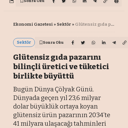
Sonra Oku
Ekonomi Gazetesi
»
Sektör
»
Glütensiz gıda pazarını bilinçli üretici ve tüketici birlikte büyüttü
Sektör
Sonra Oku
Glütensiz gıda pazarını
bilinçli üretici ve tüketici
birlikte büyüttü
Bugün Dünya Çölyak Günü.
Dünyada geçen yıl 23,6 milyar
dolar büyüklük ortaya koyan
glütensiz ürün pazarının 2034’te
41 milyara ulaşacağı tahminleri