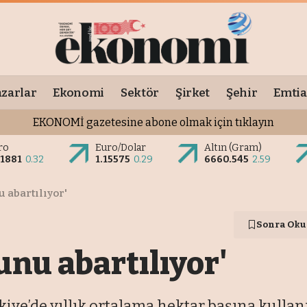
zarlar
Ekonomi
Sektör
Şirket
Şehir
Emtia
EKONOMİ gazetesine abone olmak için tıklayın
ro
Euro/Dolar
Altın (Gram)
.1881
0.32
1.15575
0.29
6660.545
2.59
u abartılıyor'
Sonra Oku
runu abartılıyor'
e’de yıllık ortalama hektar başına kullanıl