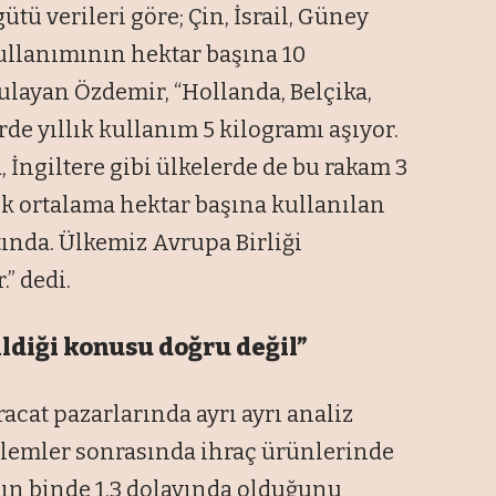
ütü verileri göre; Çin, İsrail, Güney
 kullanımının hektar başına 10
layan Özdemir, “Hollanda, Belçika,
erde yıllık kullanım 5 kilogramı aşıyor.
 İngiltere gibi ülkelerde de bu rakam 3
ık ortalama hektar başına kullanılan
ltında. Ülkemiz Avrupa Birliği
” dedi.
ldiği konusu doğru değil”
acat pazarlarında ayrı ayrı analiz
işlemler sonrasında ihraç ürünlerinde
nın binde 1,3 dolayında olduğunu