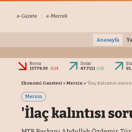
e-Gazete
e-Mercek
Anasayfa
Ya
Borsa
Dolar
Eu
13779.39
-0.14
47.7111
0.18
55
Ekonomi Gazetesi
»
Mersin
»
'İlaç kalıntısı sorun
Mersin
'İlaç kalıntısı so
MTB Başkanı Abdullah Özdemir, Türkiy