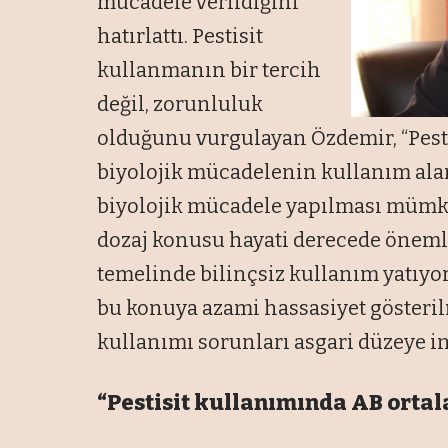
mücadele verildiğini
hatırlattı. Pestisit
kullanmanın bir tercih
değil, zorunluluk
olduğunu vurgulayan Özdemir, “Pesti
biyolojik mücadelenin kullanım alanı 
biyolojik mücadele yapılması mümkü
dozaj konusu hayati derecede önemli
temelinde bilinçsiz kullanım yatıyor
bu konuya azami hassasiyet gösteril
kullanımı sorunları asgari düzeye ind
“Pestisit kullanımında AB ortal