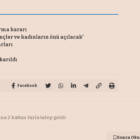
ırma kararı
çler ve kadınların önü açılacak'
rları
ıkarıldı
u
Facebook
na 2 kattan fazla talep geldi
Sonra Oku