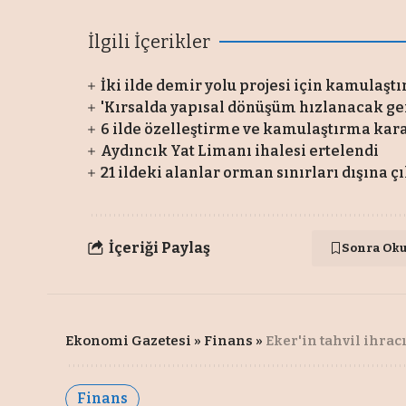
İlgili İçerikler
İki ilde demir yolu projesi için kamulaşt
'Kırsalda yapısal dönüşüm hızlanacak gen
6 ilde özelleştirme ve kamulaştırma kara
Aydıncık Yat Limanı ihalesi ertelendi
21 ildeki alanlar orman sınırları dışına ç
İçeriği Paylaş
Sonra Ok
Ekonomi Gazetesi
»
Finans
»
Eker'in tahvil ihracı
Finans