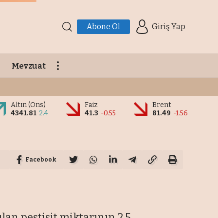
Abone Ol
Giriş Yap
Mevzuat
Altın (Ons)
Faiz
Brent
4341.81
2.4
41.3
-0.55
81.49
-1.56
Facebook
an pestisit miktarının 2,5