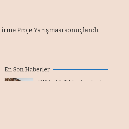
tirme Proje Yarışması sonuçlandı.
En Son Haberler
TMO fındığı 255 liradan alacak,
üretici tepkili
06/08/2026
Bankacılık mevduatı 13,6 milyar
lira azaldı
06/08/2026