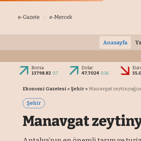
e-Gazete
e-Mercek
Anasayfa
Ya
Borsa
Dolar
Eur
13798.82
0.7
47.7024
0.16
55.
Ekonomi Gazetesi
»
Şehir
»
Manavgat zeytinyağı
Şehir
Manavgat zeytin
Antalya’nın en önemli tarım ve turi