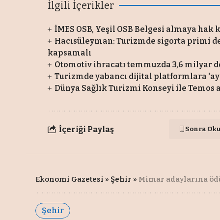
İlgili İçerikler
İMES OSB, Yeşil OSB Belgesi almaya hak 
Hacısüleyman: Turizmde sigorta primi d
kapsamalı
Otomotiv ihracatı temmuzda 3,6 milyar do
Turizmde yabancı dijital platformlara 'ay
Dünya Sağlık Turizmi Konseyi ile Temos ar
İçeriği Paylaş
Sonra Ok
Ekonomi Gazetesi
»
Şehir
»
Mimar adaylarına ödü
Şehir