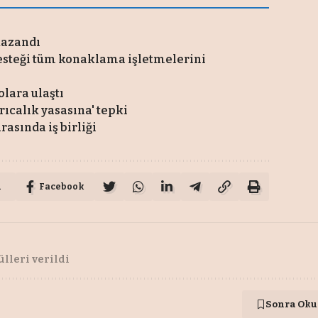
kazandı
esteği tüm konaklama işletmelerini
lara ulaştı
rıcalık yasasına' tepki
asında iş birliği
u
Facebook
lleri verildi
Sonra Oku