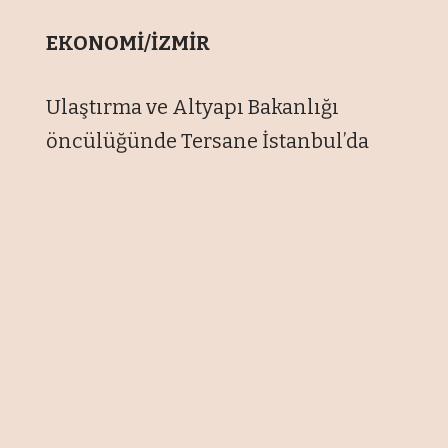
EKONOMİ/İZMİR
Ulaştırma ve Altyapı Bakanlığı
öncülüğünde Tersane İstanbul’da
düzenlenen 5. Türkiye Denizcilik
Zirvesi, Kabotaj Kanunu’nun
yürürlüğe girişinin 100. yılı
kapsamında denizcilik sektörünü
bir araya getirdi.
Zirvede Türk deniz ticaretinin
gelişimi, küresel deniz
taşımacılığındaki güncel başlıklar,