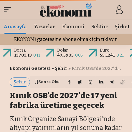
Anasayfa
Yazarlar
Ekonomi
Sektör
Şirket
EKONOMİ gazetesine abone olmak için tıklayın
Borsa
Dolar
Euro
13703.13
0.11
47.5905
0.05
55.1241
0.21
Ekonomi Gazetesi
»
Şehir
»
Kınık OSB’de 2027'de 17 yeni fabrika üretime geçecek
Şehir
Sonra Oku
Kınık OSB’de 2027'de 17 yeni
fabrika üretime geçecek
Kınık Organize Sanayi Bölgesi'nde
altyapı yatırımların yıl sonuna kadar