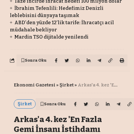
Taze incirde ihracat hedefi 100 milyon dolar
İbrahim Tefenlili: Hedefimiz Denizli
leblebisini dünyaya taşımak
ABD’den yüzde 12’lik tarife: İhracatçı acil
müdahale bekliyor
Mardin TSO dijitalde yenilendi
Sonra Oku
Ekonomi Gazetesi
»
Şirket
»
Arkas'a 4. kez 'En Fazla Gemi İnsanı İstihdamı Sağlama' ödülü
Şirket
Sonra Oku
Arkas'a 4. kez 'En Fazla
Gemi İnsanı İstihdamı