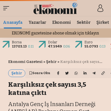
Anasayfa
Yazarlar
Ekonomi
Sektör
Şirket
EKONOMİ gazetesine abone olmak için tıklayın
Borsa
Dolar
Euro
13703.13
0.11
47.5949
0.06
55.0793
0.13
Ekonomi Gazetesi
»
Şehir
»
Karşılıksız çek sayısı 3,5 katına çıktı
Şehir
Sonra Oku
Karşılıksız çek sayısı 3,5
katına çıktı
Antalya Genç İş İnsanları Derneği