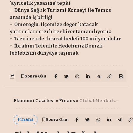
'ayrıcalık yasasına' tepki
Dünya Sağlık Turizmi Konseyi ile Temos
arasında iş birliği
Ömeroğlu: İlçemize değer katacak
yatırımlarımızı birer birer tamamlıyoruz
Taze incirde ihracat hedefi 100 milyon dolar
İbrahim Tefenlili: Hedefimiz Denizli
leblebisini dünyaya taşımak
Sonra Oku
Ekonomi Gazetesi
»
Finans
»
Global Menkul Değerler yeni uygulamasını paylaştı
Finans
Sonra Oku