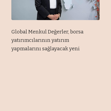
Global Menkul Değerler, borsa
yatırımcılarının yatırım
yapmalarını sağlayacak yeni
SuperApp’i GOL’ü (Global On- Line)
müşterileri ile buluşturdu.
Uygulamanın ilk versiyonunda;
hisse senedi alım-satım, yatırım
fonu alım-satım, halka arza katılım,
VİOP işlemleri gibi temel borsa
aracılığı işlemleri yanı sıra; Global