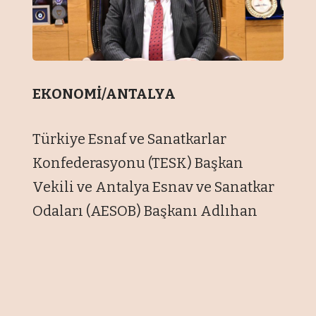
EKONOMİ/ANTALYA
Türkiye Esnaf ve Sanatkarlar
Konfederasyonu (TESK) Başkan
Vekili ve Antalya Esnav ve Sanatkar
Odaları (AESOB) Başkanı Adlıhan
Dere yaptığı açıklamada, Bağ-Kur’lu
esnafın emeklilikte adalet ve
hakkaniyet beklediğini belirtti.