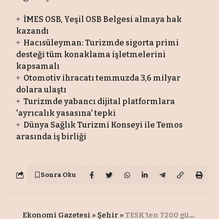
İMES OSB, Yeşil OSB Belgesi almaya hak
kazandı
Hacısüleyman: Turizmde sigorta primi
desteği tüm konaklama işletmelerini
kapsamalı
Otomotiv ihracatı temmuzda 3,6 milyar
dolara ulaştı
Turizmde yabancı dijital platformlara
'ayrıcalık yasasına' tepki
Dünya Sağlık Turizmi Konseyi ile Temos
arasında iş birliği
Sonra Oku
Ekonomi Gazetesi
»
Şehir
»
TESK’ten 7200 gün talebi