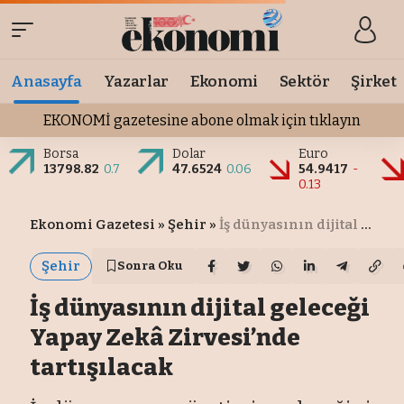
Anasayfa
Yazarlar
Ekonomi
Sektör
Şirket
EKONOMİ gazetesine abone olmak için tıklayın
Borsa
Dolar
Euro
13798.82
0.7
47.6524
0.06
54.9417
-
0.13
Ekonomi Gazetesi
»
Şehir
»
İş dünyasının dijital geleceği Yapay Zekâ Zirvesi’nde tartışılacak
Şehir
Sonra Oku
İş dünyasının dijital geleceği
Yapay Zekâ Zirvesi’nde
tartışılacak