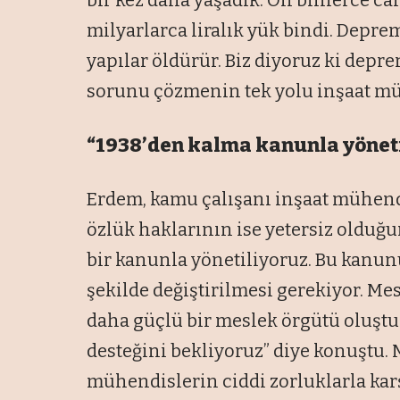
bir kez daha yaşadık. On binlerce can
milyarlarca liralık yük bindi. Depr
yapılar öldürür. Biz diyoruz ki depr
sorunu çözmenin tek yolu inşaat mü
“1938’den kalma kanunla yönet
Erdem, kamu çalışanı inşaat mühend
özlük haklarının ise yetersiz olduğun
bir kanunla yönetiliyoruz. Bu kanu
şekilde değiştirilmesi gerekiyor. Me
daha güçlü bir meslek örgütü oluştu
desteğini bekliyoruz” diye konuştu.
mühendislerin ciddi zorluklarla kar