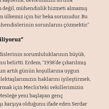
 kaybettik, devletimizin sırtına
em değil, mühendislik hizmeti almamış
em ülkemiz için bir beka sorunudur. Bu
hendislerinin sorunlarını çözmektir.”
iliyoruz”
islerinin sorumluluklarının büyük,
u belirtti. Erdem, “1938’de çıkarılmış
nun artık günün koşullarına uygun
slektaşlarımızın haklarını iyileştirmek,
rmak için Meclis’teki vekillerimizin
 Mesleğe yeni başlayan genç
şı karşıya olduğunu ifade eden Serdar