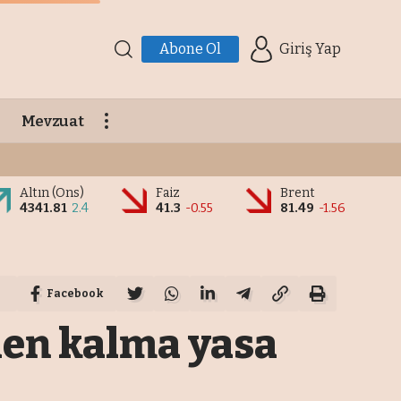
Abone Ol
Giriş Yap
Mevzuat
Altın (Ons)
Faiz
Brent
4341.81
2.4
41.3
-0.55
81.49
-1.56
Facebook
den kalma yasa