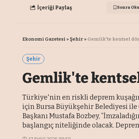
İçeriği Paylaş
Sonra Ok
Ekonomi Gazetesi
»
Şehir
»
Gemlik'te kentsel dö
Şehir
Gemlik'te kentse
Türkiye'nin en riskli deprem kuşağ
için Bursa Büyükşehir Belediyesi il
Başkanı Mustafa Bozbey, “İmzaladığı
başlangıç niteliğinde olacak. Depre