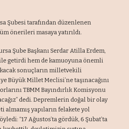
rsa Şubesi tarafından düzenlenen
üm önerileri masaya yatırıldı.
ursa Şube Başkanı Serdar Atilla Erdem,
ile getirdi hem de kamuoyuna önemli
ıkacak sonuçların milletvekili
ye Büyük Millet Meclisi’ne taşınacağını
aporlarını TBMM Bayındırlık Komisyonu
acağız” dedi. Depremlerin doğal bir olay
 almamış yapıların felakete yol
yledi: “17 Ağustos’ta gördük, 6 Şubat’ta