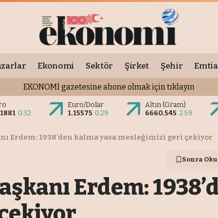
zarlar
Ekonomi
Sektör
Şirket
Şehir
Emtia
EKONOMİ gazetesine abone olmak için tıklayın
ro
Euro/Dolar
Altın (Gram)
.1881
0.32
1.15575
0.29
6660.545
2.59
nı Erdem: 1938’den kalma yasa mesleğimizi geri çekiyor
Sonra Oku
aşkanı Erdem: 1938’
 çekiyor