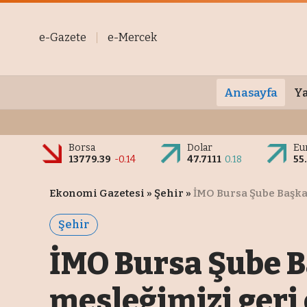
e-Gazete
e-Mercek
Anasayfa
Ya
Borsa
Dolar
Eu
13779.39
-0.14
47.7111
0.18
55
Ekonomi Gazetesi
»
Şehir
»
İMO Bursa Şube Başka
Şehir
İMO Bursa Şube B
mesleğimizi geri