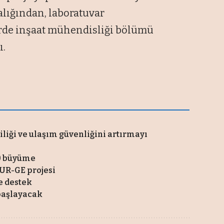
lığından, laboratuvar
yerde inşaat mühendisliği bölümü
ı.
liği ve ulaşım güvenliğini artırmayı
20 büyüme
 UR-GE projesi
e destek
 başlayacak