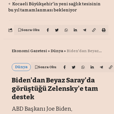
Kocaeli Büyükşehir'in yeni sağlık tesisinin
bu yıl tamamlanması bekleniyor
Sonra Oku
Ekonomi Gazetesi
»
Dünya
»
Biden'dan Beyaz Saray'da görüştüğü Zelensky'e tam destek
Dünya
Sonra Oku
Biden'dan Beyaz Saray'da
görüştüğü Zelensky'e tam
destek
ABD Başkanı Joe Biden,