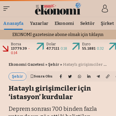
Anasayfa
Yazarlar
Ekonomi
Sektör
Şirket
EKONOMİ gazetesine abone olmak için tıklayın
Borsa
Dolar
Euro
13779.39
-
47.7111
0.18
55.1881
0.32
0.14
Ekonomi Gazetesi
»
Şehir
»
Hataylı girişimciler için ‘istasyon’ kurdular
Şehir
Sonra Oku
Hataylı girişimciler için
‘istasyon’ kurdular
Deprem sonrası 700 binden fazla