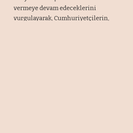
vermeye devam edeceklerini
vurgulayarak, Cumhuriyetçilerin,
Ukrayna paketini Senatoda bloke
etmesinden en fazla Moskova'nın
memnuniyet duyduğunu belirtti.
Ukrayna Devlet Başkanı Volodimir
Zelenskiy ile Beyaz Saray'da görüşen
Biden verdikleri desteği en güçlü
şekilde devam ettireceklerini
belirtti. Biden, Rus işgali karşısında
Ukrayna'ya 200 milyon dolar daha
askeri yardım yapılmasını
onayladığını, Kongre'den Ukrayna