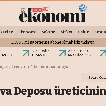
zarlar
Ekonomi
Sektör
Şirket
Şehir
Emtia
EKONOMİ gazetesine abone olmak için tıklayın
o
Euro/Dolar
Altın (Gram)
2169
0.37
1.1565
0.36
6678.422
2.86
eposu üreticinin hizmetine sunuluyor
Sonra Oku
a Deposu üreticinin