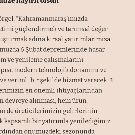
mize hayırlı olsun”
Görgel, “Kahramanmaraş’ımızda
etimi güçlendirmek ve tarımsal değer
vuşturmak adına kırsal yatırımlarımıza
umuzda 6 Şubat depremlerinde hasar
m ve yenileme çalışmalarını
apısı, modern teknolojik donanımı ve
ve verimli bir şekilde hizmet verecek. 3
lerimizin en önemli ihtiyaçlarından
den devreye alınması, hem ürün
m de üreticilerimizin gelirlerinin
ik kapsamlı bir yatırımla yenilediğimiz
 ardından önümüzdeki sezonunda