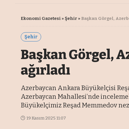
Ekonomi Gazetesi
»
Şehir
»
Başkan Görgel, Azer
Şehir
Başkan Görgel, 
ağırladı
Azerbaycan Ankara Büyükelçisi Re
Azerbaycan Mahallesi’nde incelemele
Büyükelçimiz Reşad Memmedov nezdi
19 Kasım 2025 11:07
Son Güncelleme: 19 Kasım 2025 11:34