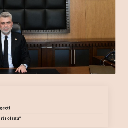
geçti
rlı olsun”