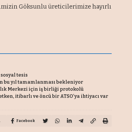
imizin Göksunlu üreticilerimize hayırlı
sosyal tesis
nin bu yıl tamamlanması bekleniyor
k Merkezi için iş birliği protokolü
tken, itibarlı ve öncü bir ATSO’ya ihtiyacı var
u
Facebook