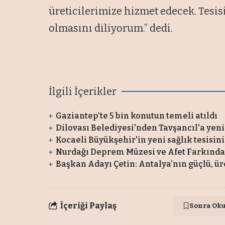
üreticilerimize hizmet edecek. Tesis
olmasını diliyorum.” dedi.
İlgili İçerikler
Gaziantep’te 5 bin konutun temeli atıldı
Dilovası Belediyesi'nden Tavşancıl'a yeni 
Kocaeli Büyükşehir'in yeni sağlık tesisi
Nurdağı Deprem Müzesi ve Afet Farkındalı
Başkan Adayı Çetin: Antalya’nın güçlü, üre
İçeriği Paylaş
Sonra Ok