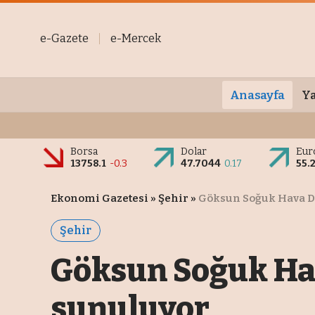
e-Gazete
e-Mercek
Anasayfa
Ya
Borsa
Dolar
Eur
13758.1
-0.3
47.7044
0.17
55.
Ekonomi Gazetesi
»
Şehir
»
Göksun Soğuk Hava D
Şehir
Göksun Soğuk Hav
sunuluyor