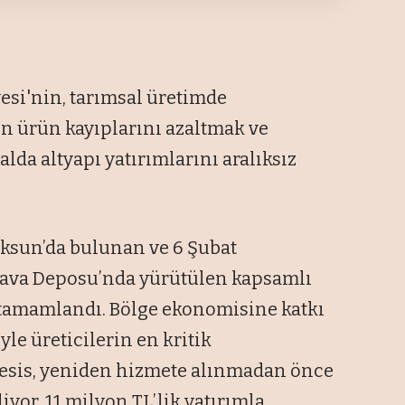
si'nin, tarımsal üretimde
rin ürün kayıplarını azaltmak ve
lda altyapı yatırımlarını aralıksız
ksun’da bulunan ve 6 Şubat
ava Deposu’nda yürütülen kapsamlı
tamamlandı. Bölge ekonomisine katkı
le üreticilerin en kritik
 tesis, yeniden hizmete alınmadan önce
yor. 11 milyon TL’lik yatırımla