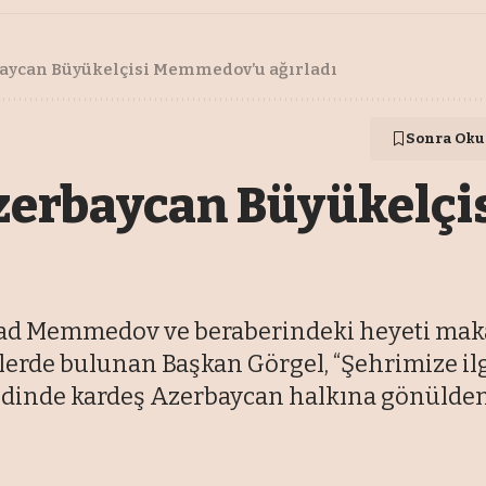
baycan Büyükelçisi Memmedov’u ağırladı
Sonra Oku
Azerbaycan Büyükelç
şad Memmedov ve beraberindeki heyeti mak
rde bulunan Başkan Görgel, “Şehrimize ilgi 
nde kardeş Azerbaycan halkına gönülden t