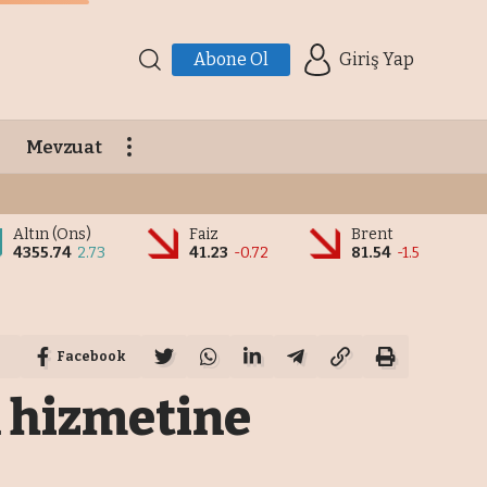
Abone Ol
Giriş Yap
Mevzuat
Altın (Ons)
Faiz
Brent
4355.74
2.73
41.23
-0.72
81.54
-1.5
Facebook
 hizmetine