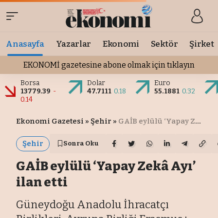
Anasayfa
Yazarlar
Ekonomi
Sektör
Şirket
EKONOMİ gazetesine abone olmak için tıklayın
Borsa
Dolar
Euro
13779.39
-
47.7111
0.18
55.1881
0.32
0.14
Ekonomi Gazetesi
»
Şehir
»
GAİB eylülü ‘Yapay Zekâ Ayı’ ilan etti
Şehir
Sonra Oku
GAİB eylülü ‘Yapay Zekâ Ayı’
ilan etti
Güneydoğu Anadolu İhracatçı