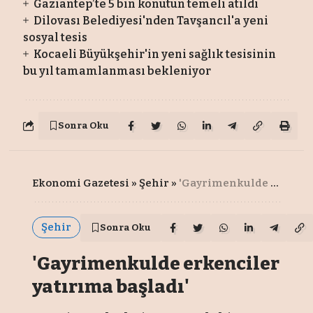
Gaziantep’te 5 bin konutun temeli atıldı
Dilovası Belediyesi'nden Tavşancıl'a yeni
sosyal tesis
Kocaeli Büyükşehir'in yeni sağlık tesisinin
bu yıl tamamlanması bekleniyor
Sonra Oku
Ekonomi Gazetesi
»
Şehir
»
'Gayrimenkulde erkenciler yatırıma başladı'
Şehir
Sonra Oku
'Gayrimenkulde erkenciler
yatırıma başladı'