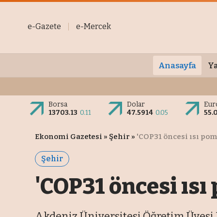
e-Gazete
e-Mercek
Anasayfa
Ya
Borsa
Dolar
Eur
13703.13
0.11
47.5914
0.05
55.
Ekonomi Gazetesi
»
Şehir
»
'COP31 öncesi ısı pom
Şehir
'COP31 öncesi ısı
Akdeniz Üniversitesi Öğretim Üyesi 