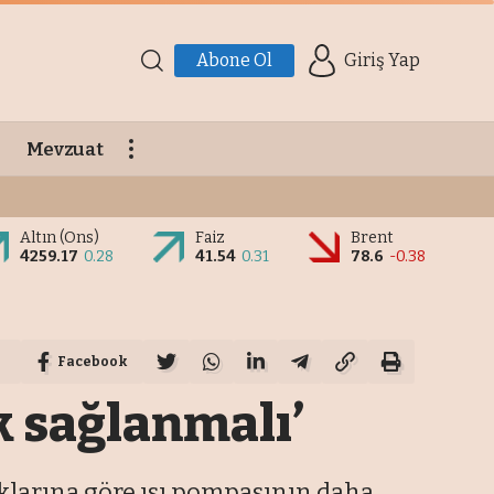
Abone Ol
Giriş Yap
Mevzuat
Altın (Ons)
Faiz
Brent
4259.17
0.28
41.54
0.31
78.6
-0.38
Facebook
k sağlanmalı’
aklarına göre ısı pompasının daha