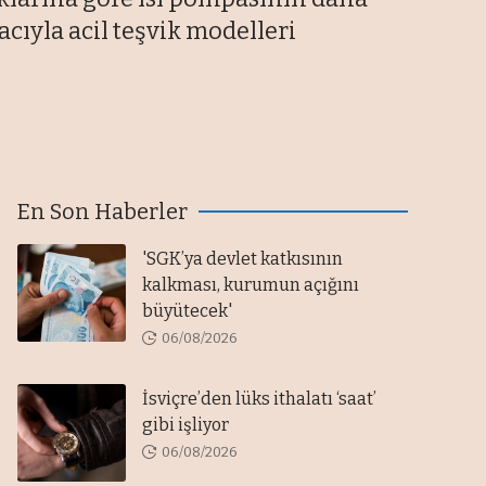
cıyla acil teşvik modelleri
En Son Haberler
'SGK’ya devlet katkısının
kalkması, kurumun açığını
büyütecek'
06/08/2026
İsviçre’den lüks ithalatı ‘saat’
gibi işliyor
06/08/2026