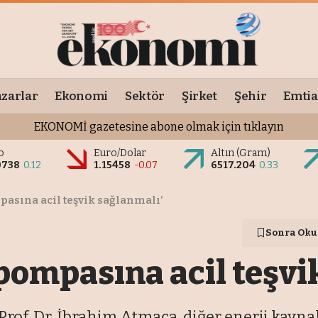
zarlar
Ekonomi
Sektör
Şirket
Şehir
Emtia
EKONOMİ gazetesine abone olmak için tıklayın
o
Euro/Dolar
Altın (Gram)
0738
0.12
1.15458
-0.07
6517.204
0.33
pasına acil teşvik sağlanmalı’
Sonra Oku
 pompasına acil teşvi
Prof. Dr. İbrahim Atmaca, diğer enerji kayn