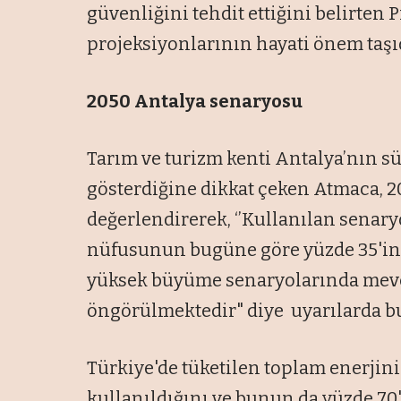
güvenliğini tehdit ettiğini belirten P
projeksiyonlarının hayati önem taşı
2050 Antalya senaryosu
Tarım ve turizm kenti Antalya’nın s
gösterdiğine dikkat çeken Atmaca, 20
değerlendirerek, ‘’Kullanılan senary
nüfusunun bugüne göre yüzde 35'in ü
yüksek büyüme senaryolarında mevcu
öngörülmektedir" diye uyarılarda b
Türkiye'de tüketilen toplam enerjini
kullanıldığını ve bunun da yüzde 70'