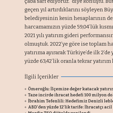
çaba sarf ediyoruz.” diye konuştu. Bü
geçen yıl artırdıklarını söyleyen Bü
belediyesinin kesin hesaplarının d
harcamamızın yüzde 59,04’lük kısmın
2021 yılı yatırım gideri performansın
olmuştuk. 2022’ye göre ise toplam h
yatırıma ayırarak Türkiye’de ilk 2’de y
yüzde 63,42’lik oranla tekrar yatırım l
İlgili İçerikler
Ömeroğlu: İlçemize değer katacak yatırı
Taze incirde ihracat hedefi 100 milyon do
İbrahim Tefenlili: Hedefimiz Denizli leb
ABD’den yüzde 12’lik tarife: İhracatçı ac