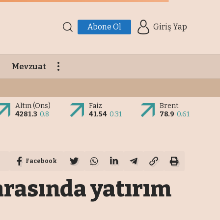
Abone Ol
Giriş Yap
Mevzuat
Altın (Ons)
Faiz
Brent
4281.3
0.8
41.54
0.31
78.9
0.61
Facebook
arasında yatırım