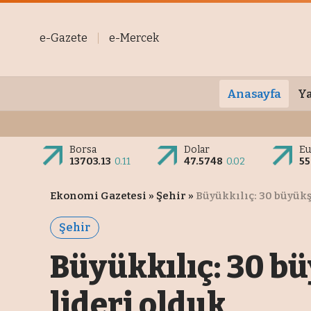
e-Gazete
e-Mercek
Anasayfa
Ya
Borsa
Dolar
Eu
13703.13
0.11
47.5748
0.02
55
Ekonomi Gazetesi
»
Şehir
»
Büyükkılıç: 30 büyükş
Şehir
Büyükkılıç: 30 b
lideri olduk