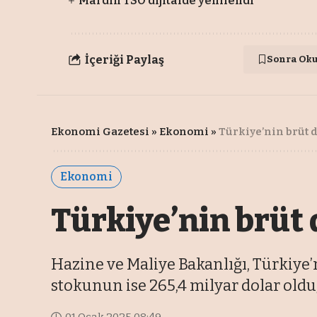
Mardin TSO dijitalde yenilendi
İçeriği Paylaş
Sonra Ok
Ekonomi Gazetesi
»
Ekonomi
»
Türkiye’nin brüt d
Ekonomi
Türkiye’nin brüt 
Hazine ve Maliye Bakanlığı, Türkiye’n
stokunun ise 265,4 milyar dolar oldu