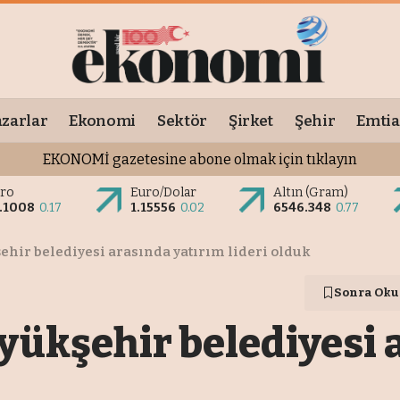
zarlar
Ekonomi
Sektör
Şirket
Şehir
Emtia
EKONOMİ gazetesine abone olmak için tıklayın
ro
Euro/Dolar
Altın (Gram)
.1008
0.17
1.15556
0.02
6546.348
0.77
ehir belediyesi arasında yatırım lideri olduk
Sonra Oku
üyükşehir belediyesi 