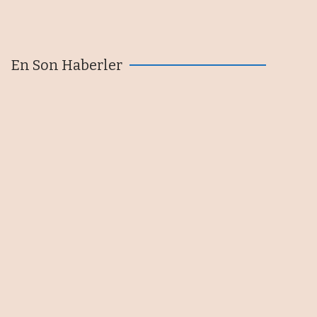
En Son Haberler
Kapadokya, motor sporlarında
yeni bir döneme kapılarını
açıyor
05/08/2026
Sanayicinin en büyük sorunu
finansmana erişim
05/08/2026
Tekfen'de OYAK dönemi başladı
05/08/2026