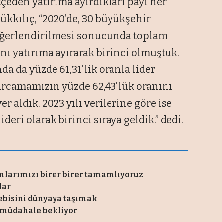
tçeden yatırıma ayırdıkları payı her
yükkılıç, “2020’de, 30 büyükşehir
eğerlendirilmesi sonucunda toplam
ı yatırıma ayırarak birinci olmuştuk.
da da yüzde 61,31’lik oranla lider
arcamamızın yüzde 62,43’lük oranını
er aldık. 2023 yılı verilerine göre ise
ideri olarak birinci sıraya geldik.” dedi.
mlarımızı birer birer tamamlıyoruz
lar
lebisini dünyaya taşımak
il müdahale bekliyor