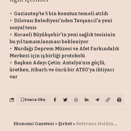
Gaziantep’te 5 bin konutun temeli atıldı
Dilovası Belediyesi'nden Tavşancıl'a yeni
sosyal tesis
Kocaeli Büyükşehir'in yeni sağlık tesisinin
bu yıl tamamlanması bekleniyor
Nurdağı Deprem Müzesi ve Afet Farkındalık
Merkezi için iş birliği protokolü
Başkan Adayı Çetin: Antalya’nın güçlü,
üretken, itibarlı ve öncü bir ATSO’ya ihtiyacı
var
Sonra Oku
Ekonomi Gazetesi
»
Şirket
»
Referans Holding'e iş sağlığı ve güvenliğinde uluslararası ödül