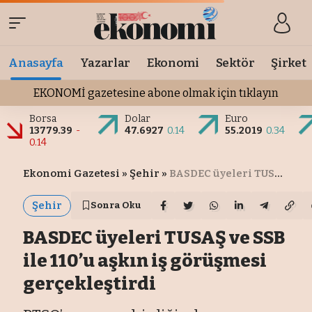
Anasayfa
Yazarlar
Ekonomi
Sektör
Şirket
EKONOMİ gazetesine abone olmak için tıklayın
Borsa
Dolar
Euro
13779.39
-
47.6927
0.14
55.2019
0.34
0.14
Ekonomi Gazetesi
»
Şehir
»
BASDEC üyeleri TUSAŞ ve SSB ile 110’u aşkın iş görüşmesi gerçekleştirdi
Şehir
Sonra Oku
BASDEC üyeleri TUSAŞ ve SSB
ile 110’u aşkın iş görüşmesi
gerçekleştirdi